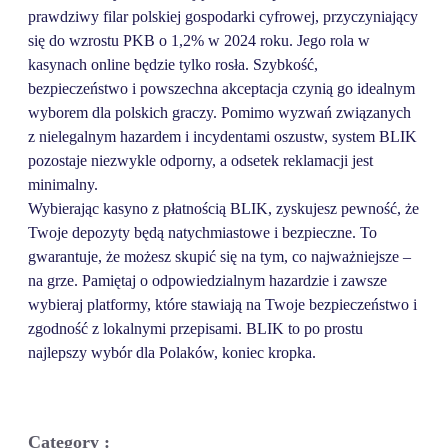
prawdziwy filar polskiej gospodarki cyfrowej, przyczyniający
się do wzrostu PKB o 1,2% w 2024 roku. Jego rola w
kasynach online będzie tylko rosła. Szybkość,
bezpieczeństwo i powszechna akceptacja czynią go idealnym
wyborem dla polskich graczy. Pomimo wyzwań związanych
z nielegalnym hazardem i incydentami oszustw, system BLIK
pozostaje niezwykle odporny, a odsetek reklamacji jest
minimalny.
Wybierając kasyno z płatnością BLIK, zyskujesz pewność, że
Twoje depozyty będą natychmiastowe i bezpieczne. To
gwarantuje, że możesz skupić się na tym, co najważniejsze –
na grze. Pamiętaj o odpowiedzialnym hazardzie i zawsze
wybieraj platformy, które stawiają na Twoje bezpieczeństwo i
zgodność z lokalnymi przepisami. BLIK to po prostu
najlepszy wybór dla Polaków, koniec kropka.
Category :