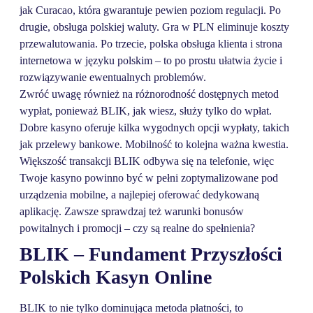
jak Curacao, która gwarantuje pewien poziom regulacji. Po
drugie, obsługa polskiej waluty. Gra w PLN eliminuje koszty
przewalutowania. Po trzecie, polska obsługa klienta i strona
internetowa w języku polskim – to po prostu ułatwia życie i
rozwiązywanie ewentualnych problemów.
Zwróć uwagę również na różnorodność dostępnych metod
wypłat, ponieważ BLIK, jak wiesz, służy tylko do wpłat.
Dobre kasyno oferuje kilka wygodnych opcji wypłaty, takich
jak przelewy bankowe. Mobilność to kolejna ważna kwestia.
Większość transakcji BLIK odbywa się na telefonie, więc
Twoje kasyno powinno być w pełni zoptymalizowane pod
urządzenia mobilne, a najlepiej oferować dedykowaną
aplikację. Zawsze sprawdzaj też warunki bonusów
powitalnych i promocji – czy są realne do spełnienia?
BLIK – Fundament Przyszłości
Polskich Kasyn Online
BLIK to nie tylko dominująca metoda płatności, to