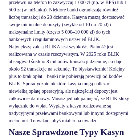
przelewu na telefon to zazwyczaj 1 000 zł (np. w BPS) lub 1
500 zł (w mBanku). Niektóre banki ograniczają również
liczbę transakcji do 20 dziennie. Kasyna muszą dostosować
swoje minimalne depozyty (zwykle od 10 do 20 zł) i
maksymalne limity (często 5 000–10 000 zł) do tych
bankowych i regulaminowych ustawień BLIK.
Największą zaletą BLIKA jest szybkość. Płatność jest
realizowana w czasie rzeczywistym. W 2025 roku BLIK
obsługiwał średnio 8 milionów transakcji dziennie, co daje
około 92 transakcje na sekundę. To błyskawicznie! Kolejny
plus to brak opłat – banki nie pobierają prowizji od kodów
BLIK. Sporadycznie niektóre kasyna mogą naliczać
niewielką opłatę operacyjną, ale najczęściej depozyt jest
całkowicie darmowy. Musisz jednak pamiętać, że BLIK służy
wyłącznie do wpłat. Wypłaty z kasyn realizowane są
tradycyjnymi przelewami bankowymi lub innymi dostępnymi
metodami. To ważne, abyś miał to na uwadze.
Nasze Sprawdzone Typy Kasyn