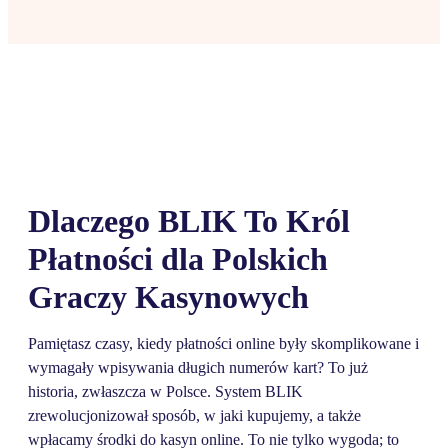
Dlaczego BLIK To Król
Płatności dla Polskich
Graczy Kasynowych
Pamiętasz czasy, kiedy płatności online były skomplikowane i
wymagały wpisywania długich numerów kart? To już
historia, zwłaszcza w Polsce. System BLIK
zrewolucjonizował sposób, w jaki kupujemy, a także
wpłacamy środki do kasyn online. To nie tylko wygoda; to