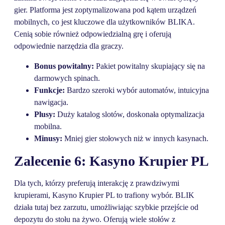
gier. Platforma jest zoptymalizowana pod kątem urządzeń
mobilnych, co jest kluczowe dla użytkowników BLIKA.
Cenią sobie również odpowiedzialną grę i oferują
odpowiednie narzędzia dla graczy.
Bonus powitalny:
Pakiet powitalny skupiający się na
darmowych spinach.
Funkcje:
Bardzo szeroki wybór automatów, intuicyjna
nawigacja.
Plusy:
Duży katalog slotów, doskonała optymalizacja
mobilna.
Minusy:
Mniej gier stołowych niż w innych kasynach.
Zalecenie 6: Kasyno Krupier PL
Dla tych, którzy preferują interakcję z prawdziwymi
krupierami, Kasyno Krupier PL to trafiony wybór. BLIK
działa tutaj bez zarzutu, umożliwiając szybkie przejście od
depozytu do stołu na żywo. Oferują wiele stołów z