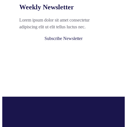
Weekly Newsletter
Lorem ipsum dolor sit amet consectetur
adipiscing elit ut elit tellus luctus nec.
Subscribe Newsletter