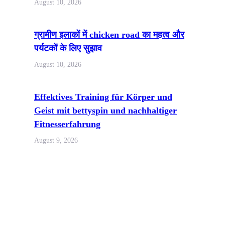
August 10, 2026
ग्रामीण इलाकों में chicken road का महत्व और
पर्यटकों के लिए सुझाव
August 10, 2026
Effektives Training für Körper und
Geist mit bettyspin und nachhaltiger
Fitnesserfahrung
August 9, 2026