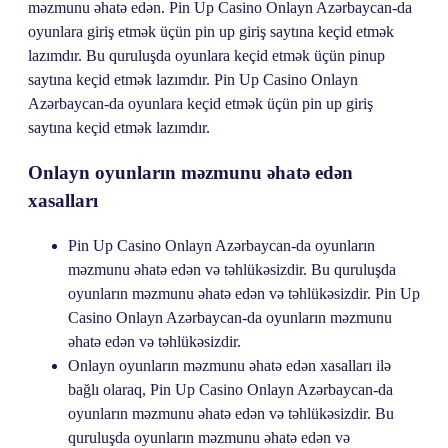
məzmunu əhatə edən. Pin Up Casino Onlayn Azərbaycan-da
oyunlara giriş etmək üçün pin up giriş saytına keçid etmək
lazımdır. Bu quruluşda oyunlara keçid etmək üçün pinup
saytına keçid etmək lazımdır. Pin Up Casino Onlayn
Azərbaycan-da oyunlara keçid etmək üçün pin up giriş
saytına keçid etmək lazımdır.
Onlayn oyunların məzmunu əhatə edən
xasalları
Pin Up Casino Onlayn Azərbaycan-da oyunların
məzmunu əhatə edən və təhlükəsizdir. Bu quruluşda
oyunların məzmunu əhatə edən və təhlükəsizdir. Pin Up
Casino Onlayn Azərbaycan-da oyunların məzmunu
əhatə edən və təhlükəsizdir.
Onlayn oyunların məzmunu əhatə edən xasalları ilə
bağlı olaraq, Pin Up Casino Onlayn Azərbaycan-da
oyunların məzmunu əhatə edən və təhlükəsizdir. Bu
quruluşda oyunların məzmunu əhatə edən və