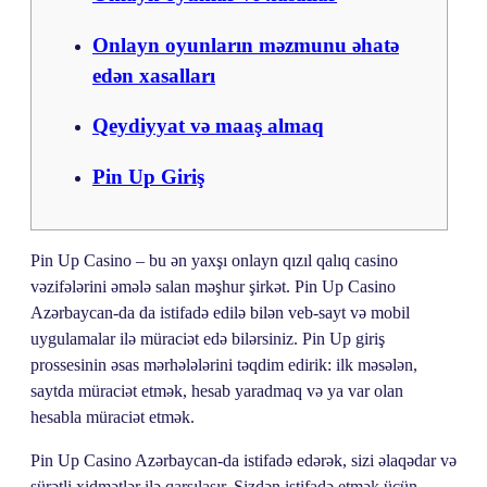
Onlayn oyunların məzmunu əhatə
edən xasalları
Qeydiyyat və maaş almaq
Pin Up Giriş
Pin Up Casino – bu ən yaxşı onlayn qızıl qalıq casino
vəzifələrini əmələ salan məşhur şirkət. Pin Up Casino
Azərbaycan-da da istifadə edilə bilən veb-sayt və mobil
uygulamalar ilə müraciət edə bilərsiniz. Pin Up giriş
prossesinin əsas mərhələlərini təqdim edirik: ilk məsələn,
saytda müraciət etmək, hesab yaradmaq və ya var olan
hesabla müraciət etmək.
Pin Up Casino Azərbaycan-da istifadə edərək, sizi əlaqədar və
sürətli xidmətlər ilə qarşılaşır. Sizdən istifadə etmək üçün