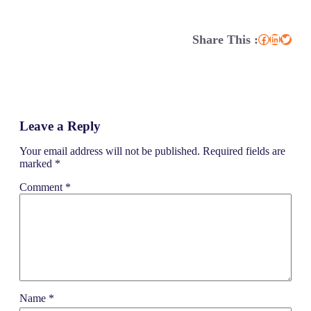
Share This :
Facebook
LinkedIn
Twitter
Leave a Reply
Your email address will not be published.
Required fields are
marked
*
Comment
*
Name
*