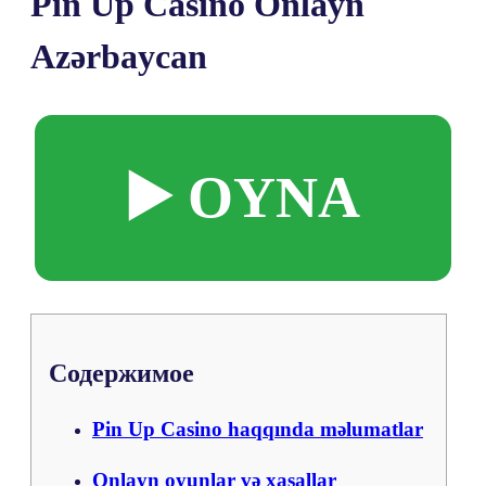
Pin Up Casino Onlayn
Azərbaycan
▶️ OYNA
Содержимое
Pin Up Casino haqqında məlumatlar
Onlayn oyunlar və xasallar