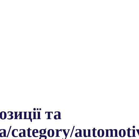
зиції та
.ua/category/automot