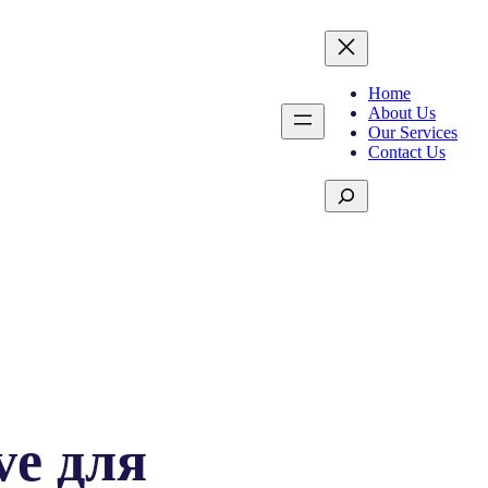
Home
About Us
Our Services
Contact Us
S
e
a
r
c
h
ive для