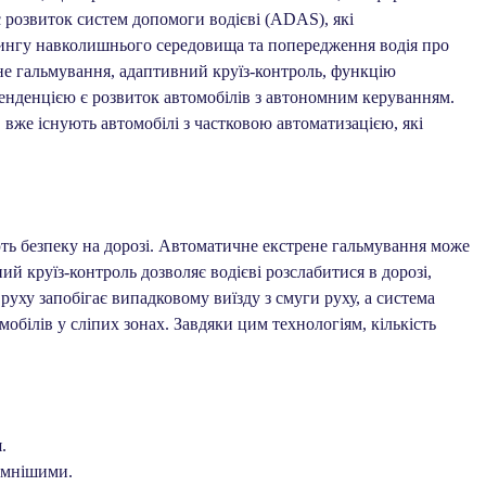
 розвиток систем допомоги водієві (ADAS), які
рингу навколишнього середовища та попередження водія про
не гальмування, адаптивний круїз-контроль, функцію
енденцією є розвиток автомобілів з автономним керуванням.
 вже існують автомобілі з частковою автоматизацією, які
ть безпеку на дорозі. Автоматичне екстрене гальмування може
й круїз-контроль дозволяє водієві розслабитися в дорозі,
руху запобігає випадковому виїзду з смуги руху, а система
обілів у сліпих зонах. Завдяки цим технологіям, кількість
.
умнішими.