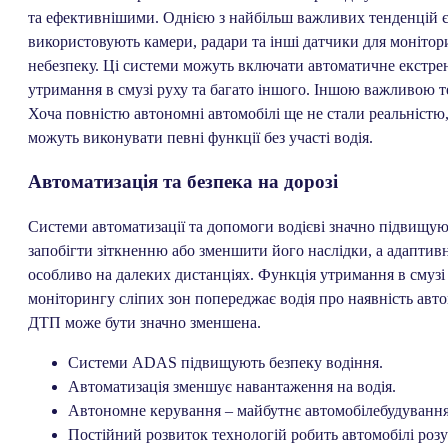
та ефективнішими. Однією з найбільш важливих тенденцій є
використовують камери, радари та інші датчики для моніто
небезпеку. Ці системи можуть включати автоматичне екстре
утримання в смузі руху та багато іншого. Іншою важливою т
Хоча повністю автономні автомобілі ще не стали реальністю,
можуть виконувати певні функції без участі водія.
Автоматизація та безпека на дорозі
Системи автоматизації та допомоги водієві значно підвищую
запобігти зіткненню або зменшити його наслідки, а адаптивни
особливо на далеких дистанціях. Функція утримання в смузі 
моніторингу сліпих зон попереджає водія про наявність автом
ДТП може бути значно зменшена.
Системи ADAS підвищують безпеку водіння.
Автоматизація зменшує навантаження на водія.
Автономне керування – майбутнє автомобілебудування
Постійний розвиток технологій робить автомобілі роз