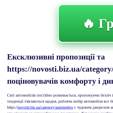
🔥 Гр
Ексклюзивні пропозиції та
https://novosti.biz.ua/catego
поціновувачів комфорту і ди
Світ автомобілів постійно розвивається, пропонуючи безліч і
тенденції з'являються щодня, роблячи вибір автомобіля все
https://
novosti.biz.ua/category/automotive
є чудовим джерелом акт