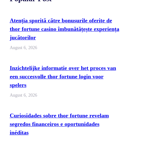
Atenția sporită către bonusurile oferite de
thor fortune casino îmbunătățește experiența
jucătorilor
August 6, 2026
Inzichtelijke informatie over het proces van
een succesvolle thor fortune login voor
spelers
August 6, 2026
Curiosidades sobre thor fortune revelam
segredos financeiros e oportunidades
inéditas