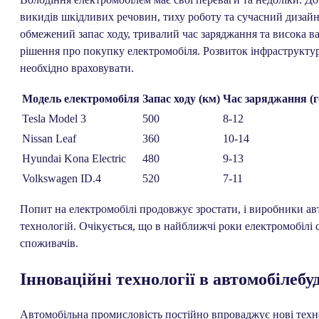
викидів шкідливих речовин, тиху роботу та сучасний дизайн. 
обмежений запас ходу, тривалий час заряджання та висока ва
рішення про покупку електромобіля. Розвиток інфраструкту
необхідно враховувати.
Модель електромобіля
Запас ходу (км)
Час заряджання (г
Tesla Model 3
500
8-12
Nissan Leaf
360
10-14
Hyundai Kona Electric
480
9-13
Volkswagen ID.4
520
7-11
Попит на електромобілі продовжує зростати, і виробники ав
технологій. Очікується, що в найближчі роки електромобілі
споживачів.
Інноваційні технології в автомобілебу
Автомобільна промисловість постійно впроваджує нові техн