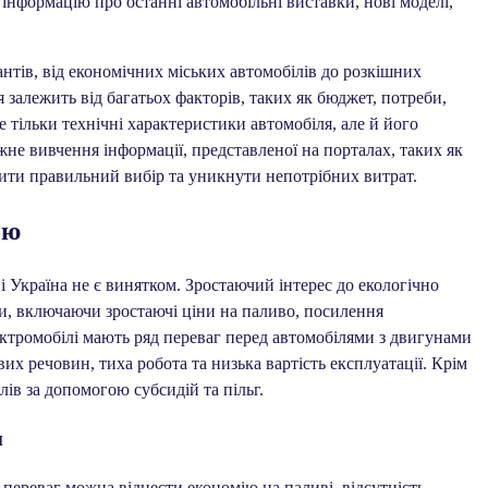
інформацію про останні автомобільні виставки, нові моделі,
тів, від економічних міських автомобілів до розкішних
 залежить від багатьох факторів, таких як бюджет, потреби,
 тільки технічні характеристики автомобіля, але й його
жне вивчення інформації, представленої на порталах, таких як
робити правильний вибір та уникнути непотрібних витрат.
ою
і Україна не є винятком. Зростаючий інтерес до екологічно
и, включаючи зростаючі ціни на паливо, посилення
ектромобілі мають ряд переваг перед автомобілями з двигунами
их речовин, тиха робота та низька вартість експлуатації. Крім
ів за допомогою субсидій та пільг.
м
 переваг можна віднести економію на паливі, відсутність