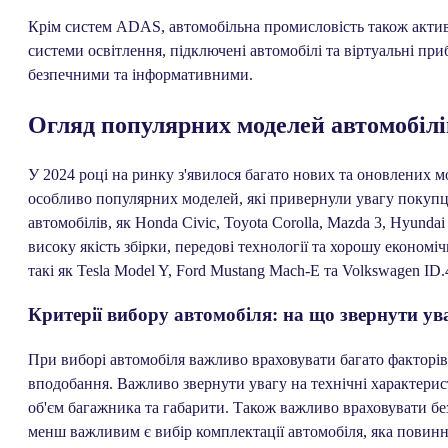
Крім систем ADAS, автомобільна промисловість також активно
системи освітлення, підключені автомобілі та віртуальні при
безпечними та інформативними.
Огляд популярних моделей автомобілі
У 2024 році на ринку з'явилося багато нових та оновлених м
особливо популярних моделей, які привернули увагу покупці
автомобілів, як Honda Civic, Toyota Corolla, Mazda 3, Hyunda
високу якість збірки, передові технології та хорошу економіч
такі як Tesla Model Y, Ford Mustang Mach-E та Volkswagen ID
Критерії вибору автомобіля: на що звернути ув
При виборі автомобіля важливо враховувати багато факторів,
вподобання. Важливо звернути увагу на технічні характерист
об'єм багажника та габарити. Також важливо враховувати без
менш важливим є вибір комплектації автомобіля, яка повин