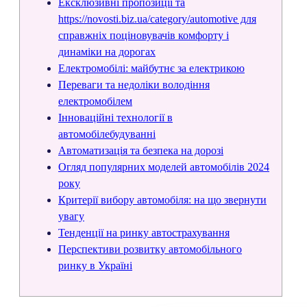
Ексклюзивні пропозиції та
https://novosti.biz.ua/category/automotive для
справжніх поціновувачів комфорту і
динаміки на дорогах
Електромобілі: майбутнє за електрикою
Переваги та недоліки володіння
електромобілем
Інноваційні технології в
автомобілебудуванні
Автоматизація та безпека на дорозі
Огляд популярних моделей автомобілів 2024
року
Критерії вибору автомобіля: на що звернути
увагу
Тенденції на ринку автострахування
Перспективи розвитку автомобільного
ринку в Україні