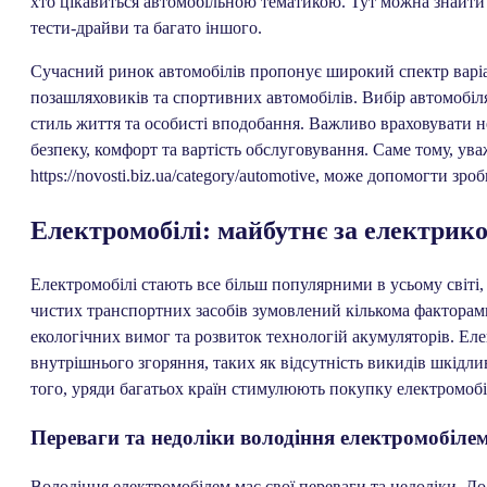
хто цікавиться автомобільною тематикою. Тут можна знайти 
тести-драйви та багато іншого.
Сучасний ринок автомобілів пропонує широкий спектр варіан
позашляховиків та спортивних автомобілів. Вибір автомобіля
стиль життя та особисті вподобання. Важливо враховувати не
безпеку, комфорт та вартість обслуговування. Саме тому, ува
https://novosti.biz.ua/category/automotive, може допомогти з
Електромобілі: майбутнє за електрик
Електромобілі стають все більш популярними в усьому світі, 
чистих транспортних засобів зумовлений кількома факторам
екологічних вимог та розвиток технологій акумуляторів. Ел
внутрішнього згоряння, таких як відсутність викидів шкідлив
того, уряди багатьох країн стимулюють покупку електромобіл
Переваги та недоліки володіння електромобіле
Володіння електромобілем має свої переваги та недоліки. До