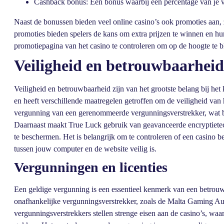
Cashback bonus: Een bonus waarbij een percentage van je ve
Naast de bonussen bieden veel online casino’s ook promoties aan,
promoties bieden spelers de kans om extra prijzen te winnen en hun
promotiepagina van het casino te controleren om op de hoogte te b
Veiligheid en betrouwbaarhei
Veiligheid en betrouwbaarheid zijn van het grootste belang bij het
en heeft verschillende maatregelen getroffen om de veiligheid van 
vergunning van een gerenommeerde vergunningsverstrekker, wat bet
Daarnaast maakt True Luck gebruik van geavanceerde encryptietec
te beschermen. Het is belangrijk om te controleren of een casino b
tussen jouw computer en de website veilig is.
Vergunningen en licenties
Een geldige vergunning is een essentieel kenmerk van een betrou
onafhankelijke vergunningsverstrekker, zoals de Malta Gamin
vergunningsverstrekkers stellen strenge eisen aan de casino’s, waa