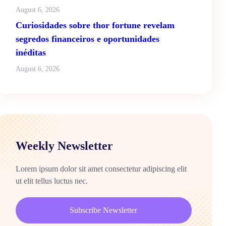
August 6, 2026
Curiosidades sobre thor fortune revelam
segredos financeiros e oportunidades
inéditas
August 6, 2026
Weekly Newsletter
Lorem ipsum dolor sit amet consectetur adipiscing elit
ut elit tellus luctus nec.
Subscribe Newsletter