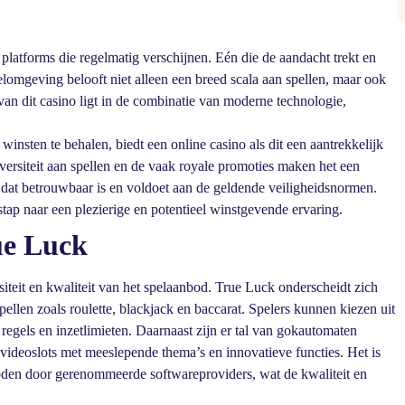
platforms die regelmatig verschijnen. Eén die de aandacht trekt en
elomgeving belooft niet alleen een breed scala aan spellen, maar ook
 van dit casino ligt in de combinatie van moderne technologie,
insten te behalen, biedt een online casino als dit een aantrekkelijk
diversiteit aan spellen en de vaak royale promoties maken het een
en dat betrouwbaar is en voldoet aan de geldende veiligheidsnormen.
stap naar een plezierige en potentieel winstgevende ervaring.
ue Luck
siteit en kwaliteit van het spelaanbod. True Luck onderscheidt zich
pellen zoals roulette, blackjack en baccarat. Spelers kunnen kiezen uit
 regels en inzetlimieten. Daarnaast zijn er tal van gokautomaten
 videoslots met meeslepende thema’s en innovatieve functies. Het is
den door gerenommeerde softwareproviders, wat de kwaliteit en