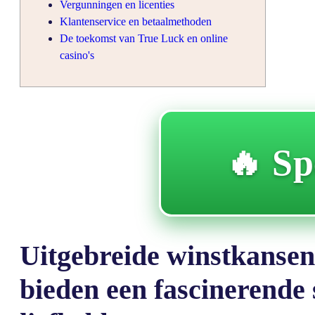
Vergunningen en licenties
Klantenservice en betaalmethoden
De toekomst van True Luck en online
casino's
🔥 Sp
Uitgebreide winstkansen 
bieden een fascinerende 