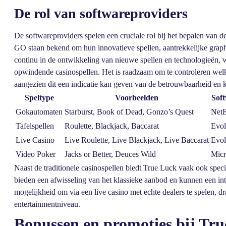
De rol van softwareproviders
De softwareproviders spelen een cruciale rol bij het bepalen van 
GO staan bekend om hun innovatieve spellen, aantrekkelijke graphi
continu in de ontwikkeling van nieuwe spellen en technologieën, w
opwindende casinospellen. Het is raadzaam om te controleren welke
aangezien dit een indicatie kan geven van de betrouwbaarheid en kw
Speltype
Voorbeelden
Sof
Gokautomaten
Starburst, Book of Dead, Gonzo’s Quest
NetE
Tafelspellen
Roulette, Blackjack, Baccarat
Evol
Live Casino
Live Roulette, Live Blackjack, Live Baccarat
Evol
Video Poker
Jacks or Better, Deuces Wild
Mic
Naast de traditionele casinospellen biedt True Luck vaak ook specia
bieden een afwisseling van het klassieke aanbod en kunnen een inte
mogelijkheid om via een live casino met echte dealers te spelen, dra
entertainmentniveau.
Bonussen en promoties bij Tr