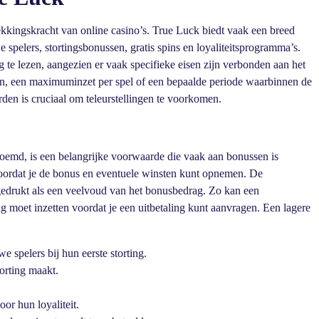
ekkingskracht van online casino’s. True Luck biedt vaak een breed
pelers, stortingsbonussen, gratis spins en loyaliteitsprogramma’s.
te lezen, aangezien er vaak specifieke eisen zijn verbonden aan het
ijn, een maximuminzet per spel of een bepaalde periode waarbinnen de
en is cruciaal om teleurstellingen te voorkomen.
emd, is een belangrijke voorwaarde die vaak aan bonussen is
voordat je de bonus en eventuele winsten kunt opnemen. De
itgedrukt als een veelvoud van het bonusbedrag. Zo kan een
g moet inzetten voordat je een uitbetaling kunt aanvragen. Een lagere
spelers bij hun eerste storting.
orting maakt.
or hun loyaliteit.