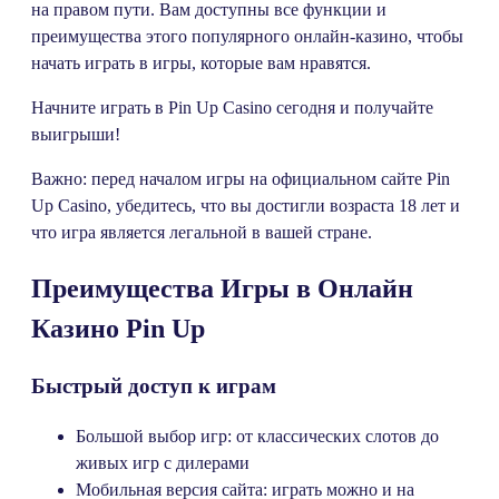
на правом пути. Вам доступны все функции и
преимущества этого популярного онлайн-казино, чтобы
начать играть в игры, которые вам нравятся.
Начните играть в Pin Up Casino сегодня и получайте
выигрыши!
Важно: перед началом игры на официальном сайте Pin
Up Casino, убедитесь, что вы достигли возраста 18 лет и
что игра является легальной в вашей стране.
Преимущества Игры в Онлайн
Казино Pin Up
Быстрый доступ к играм
Большой выбор игр: от классических слотов до
живых игр с дилерами
Мобильная версия сайта: играть можно и на