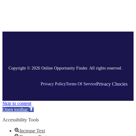
Copyright © 2026 Online Opportunity Finder. All rights reserved .
Privacy Chocies
Privacy Policy
Terms Of Service
Skip to content
Open toolbar
Accessibility Tools
Increase Text