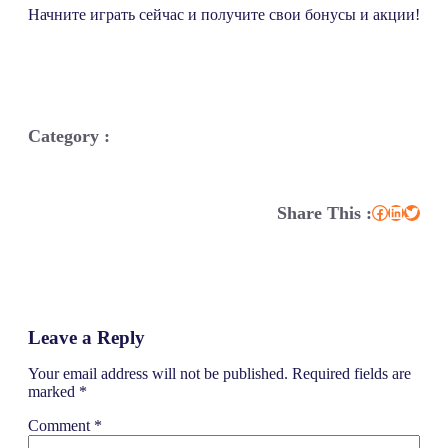
Начните играть сейчас и получите свои бонусы и акции!
Category :
Share This :
Facebook
LinkedIn
Twitter
Leave a Reply
Your email address will not be published.
Required fields are
marked
*
Comment
*