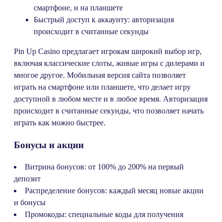
смартфоне, и на планшете
Быстрый доступ к аккаунту: авторизация
происходит в считанные секунды
Pin Up Casino предлагает игрокам широкий выбор игр,
включая классические слоты, живые игры с дилерами и
многое другое. Мобильная версия сайта позволяет
играть на смартфоне или планшете, что делает игру
доступной в любом месте и в любое время. Авторизация
происходит в считанные секунды, что позволяет начать
играть как можно быстрее.
Бонусы и акции
Витрина бонусов: от 100% до 200% на первый
депозит
Распределение бонусов: каждый месяц новые акции
и бонусы
Промокоды: специальные коды для получения