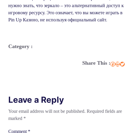
нужно знать, что зеркало – это альтернативный доступ к
игровому ресурсу. Это означает, что вы можете играть в
Pin Up Казино, не используя официальный сайт.
Category :
Share This :
Facebook
LinkedIn
Twitter
Leave a Reply
Your email address will not be published.
Required fields are
marked
*
Comment
*