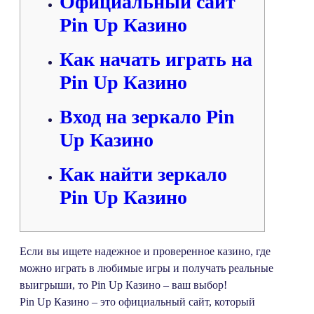
Официальный сайт
Pin Up Казино
Как начать играть на
Pin Up Казино
Вход на зеркало Pin
Up Казино
Как найти зеркало
Pin Up Казино
Если вы ищете надежное и проверенное казино, где
можно играть в любимые игры и получать реальные
выигрыши, то Pin Up Казино – ваш выбор!
Pin Up Казино – это официальный сайт, который