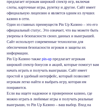
предлагает игрокам широкий спектр игр, включая
слоты, карточные игры, рулетку и другие. Сайт имеет
официальную лицензию и является одним из лучших
казино в сети.
Один из главных преимуществ Pin Up Казино – это его
официальный статус. Это означает, что вы можете быть
уверены в безопасности своих данных и выигрышей.
Сайт использует современные технологии для
обеспечения безопасности игроков и защиты их
информации.
Pin Up Казино также
pin-up
предлагает игрокам
широкий спектр бонусов и акций, которые помогут вам
начать играть и получать выигрыши. Сайт имеет
простой и удобный интерфейс, который позволяет
игрокам легко найти и выбрать игру, которая им
понравится.
Если вы ищете надежное и проверенное казино, где
можно играть в любимые игры и получать реальные
выигрыши, то Pin Up Казино – ваш выбор. Вход на