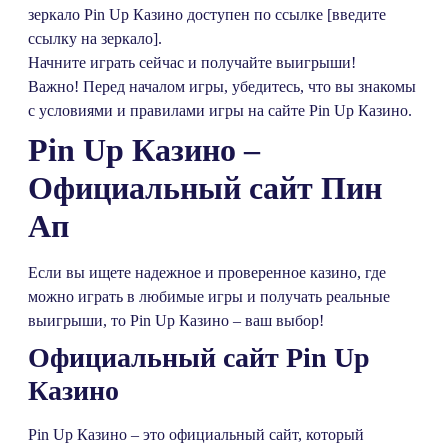
зеркало Pin Up Казино доступен по ссылке [введите
ссылку на зеркало].
Начните играть сейчас и получайте выигрыши!
Важно! Перед началом игры, убедитесь, что вы знакомы
с условиями и правилами игры на сайте Pin Up Казино.
Pin Up Казино –
Официальный сайт Пин
Ап
Если вы ищете надежное и проверенное казино, где
можно играть в любимые игры и получать реальные
выигрыши, то Pin Up Казино – ваш выбор!
Официальный сайт Pin Up
Казино
Pin Up Казино – это официальный сайт, который