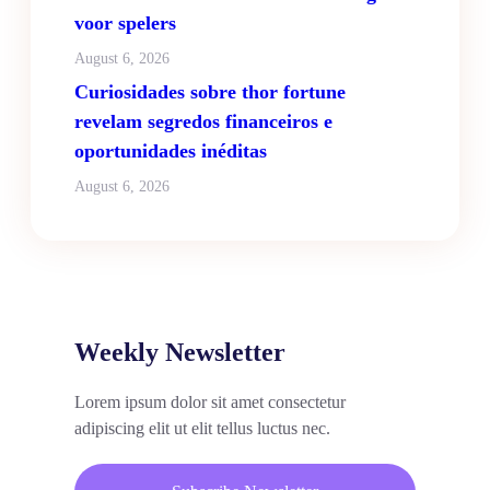
voor spelers
August 6, 2026
Curiosidades sobre thor fortune
revelam segredos financeiros e
oportunidades inéditas
August 6, 2026
Weekly Newsletter
Lorem ipsum dolor sit amet consectetur
adipiscing elit ut elit tellus luctus nec.