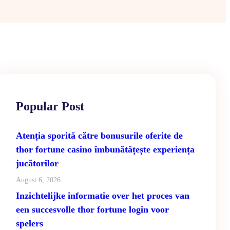
Popular Post
Atenția sporită către bonusurile oferite de
thor fortune casino îmbunătățește experiența
jucătorilor
August 6, 2026
Inzichtelijke informatie over het proces van
een succesvolle thor fortune login voor
spelers