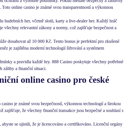
nnou ochranu a výhodné podmínky. Pokud hledáte bezpečný a zábavný
. Toto online casino je známé svou transparentností a výkonnou
lu hudebních her, včetně slotů, karty a live-dealer her. Každý hráč
je všechny relevantní zákony a normy, což zajišťuje bezpečnost a
ůže dosahovat až 10 000 Kč. Tento bonus je perfektní pro zkušené
peněz je zajištěna moderní technologií šifrování a systémem
odmínky a pravidla každé hry. 888 Casino poskytuje všechny potřebné
 záliby a finanční situaci.
iční online casino pro české
o casino je známé svou bezpečností, výkonnou technologií a širokou
 zajišťuje, že všechny finanční transakce jsou bezpečné a souhlasí s
, abyste se ujistili, že je licencováno a certifikováno. Licenční orgány