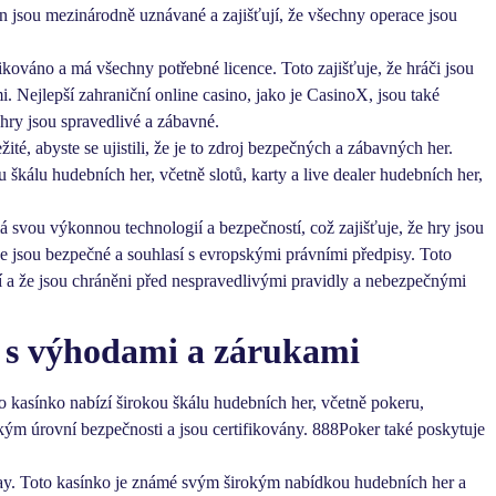
ou mezinárodně uznávané a zajišťují, že všechny operace jsou
ifikováno a má všechny potřebné licence. Toto zajišťuje, že hráči jsou
 Nejlepší zahraniční online casino, jako je CasinoX, jsou také
hry jsou spravedlivé a zábavné.
ité, abyste se ujistili, že je to zdroj bezpečných a zábavných her.
u škálu hudebních her, včetně slotů, karty a live dealer hudebních her,
á svou výkonnou technologií a bezpečností, což zajišťuje, že hry jsou
kce jsou bezpečné a souhlasí s evropskými právními předpisy. Toto
ečí a že jsou chráněni před nespravedlivými pravidly a nebezpečnými
 s výhodami a zárukami
to kasínko nabízí širokou škálu hudebních her, včetně pokeru,
ým úrovní bezpečnosti a jsou certifikovány. 888Poker také poskytuje
way. Toto kasínko je známé svým širokým nabídkou hudebních her a