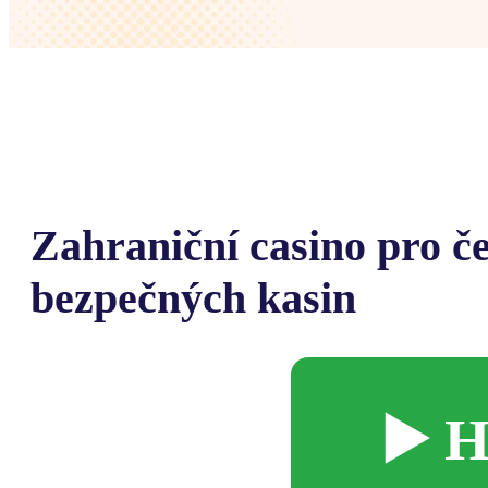
Zahraniční casino pro č
bezpečných kasin
▶️ 