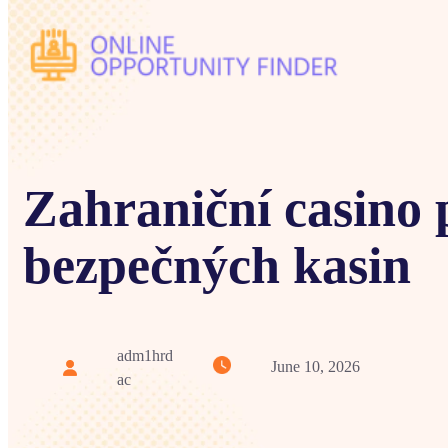
Zahraniční casino 
bezpečných kasin
adm1hrd
June 10, 2026
ac