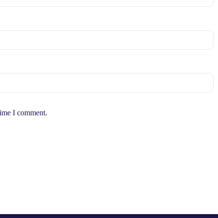
 time I comment.