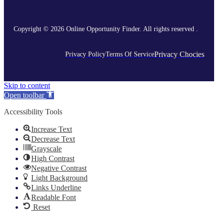
Copyright © 2026 Online Opportunity Finder. All rights reserved .
Privacy Chocies
Privacy Policy
Terms Of Service
Skip to content
Open toolbar
Accessibility Tools
Increase Text
Decrease Text
Grayscale
High Contrast
Negative Contrast
Light Background
Links Underline
Readable Font
Reset