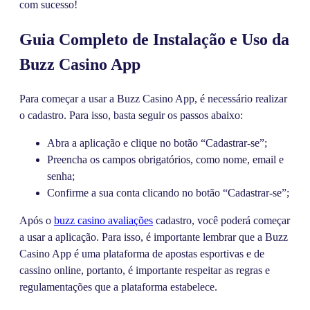
com sucesso!
Guia Completo de Instalação e Uso da
Buzz Casino App
Para começar a usar a Buzz Casino App, é necessário realizar
o cadastro. Para isso, basta seguir os passos abaixo:
Abra a aplicação e clique no botão “Cadastrar-se”;
Preencha os campos obrigatórios, como nome, email e
senha;
Confirme a sua conta clicando no botão “Cadastrar-se”;
Após o
buzz casino avaliações
cadastro, você poderá começar
a usar a aplicação. Para isso, é importante lembrar que a Buzz
Casino App é uma plataforma de apostas esportivas e de
cassino online, portanto, é importante respeitar as regras e
regulamentações que a plataforma estabelece.