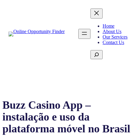
Home
About Us
Our Services
Contact Us
S
e
a
r
c
h
Buzz Casino App –
instalação e uso da
plataforma móvel no Brasil