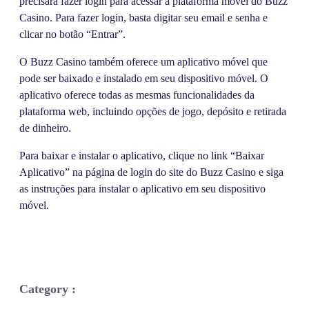
precisará fazer login para acessar a plataforma móvel do Buzz
Casino. Para fazer login, basta digitar seu email e senha e
clicar no botão “Entrar”.
O Buzz Casino também oferece um aplicativo móvel que
pode ser baixado e instalado em seu dispositivo móvel. O
aplicativo oferece todas as mesmas funcionalidades da
plataforma web, incluindo opções de jogo, depósito e retirada
de dinheiro.
Para baixar e instalar o aplicativo, clique no link “Baixar
Aplicativo” na página de login do site do Buzz Casino e siga
as instruções para instalar o aplicativo em seu dispositivo
móvel.
Category :