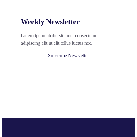
Weekly Newsletter
Lorem ipsum dolor sit amet consectetur
adipiscing elit ut elit tellus luctus nec.
Subscribe Newsletter