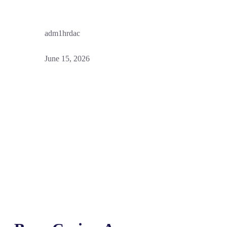
adm1hrdac
June 15, 2026