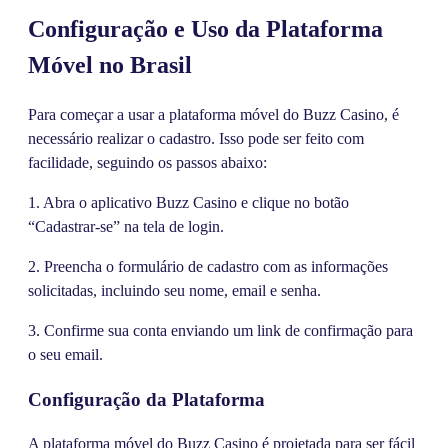
Configuração e Uso da Plataforma
Móvel no Brasil
Para começar a usar a plataforma móvel do Buzz Casino, é
necessário realizar o cadastro. Isso pode ser feito com
facilidade, seguindo os passos abaixo:
1. Abra o aplicativo Buzz Casino e clique no botão
“Cadastrar-se” na tela de login.
2. Preencha o formulário de cadastro com as informações
solicitadas, incluindo seu nome, email e senha.
3. Confirme sua conta enviando um link de confirmação para
o seu email.
Configuração da Plataforma
A plataforma móvel do Buzz Casino é projetada para ser fácil