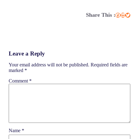
Share This :
Facebook
LinkedIn
Twitter
Leave a Reply
Your email address will not be published.
Required fields are
marked
*
Comment
*
Name
*