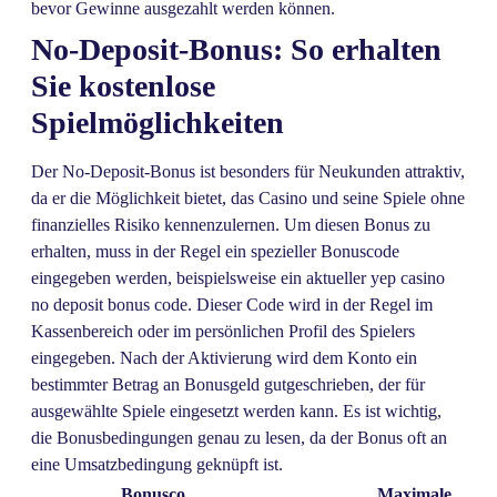
bevor Gewinne ausgezahlt werden können.
No-Deposit-Bonus: So erhalten
Sie kostenlose
Spielmöglichkeiten
Der No-Deposit-Bonus ist besonders für Neukunden attraktiv,
da er die Möglichkeit bietet, das Casino und seine Spiele ohne
finanzielles Risiko kennenzulernen. Um diesen Bonus zu
erhalten, muss in der Regel ein spezieller Bonuscode
eingegeben werden, beispielsweise ein aktueller yep casino
no deposit bonus code. Dieser Code wird in der Regel im
Kassenbereich oder im persönlichen Profil des Spielers
eingegeben. Nach der Aktivierung wird dem Konto ein
bestimmter Betrag an Bonusgeld gutgeschrieben, der für
ausgewählte Spiele eingesetzt werden kann. Es ist wichtig,
die Bonusbedingungen genau zu lesen, da der Bonus oft an
eine Umsatzbedingung geknüpft ist.
Bonusco
Maximale