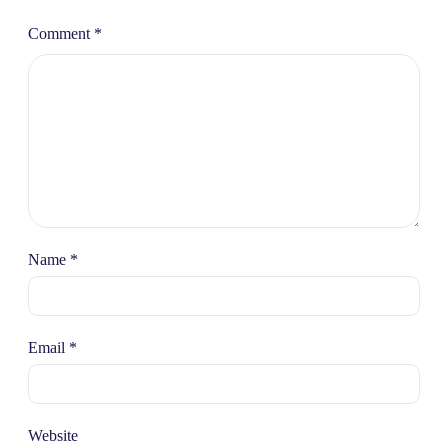
Comment
*
Name
*
Email
*
Website