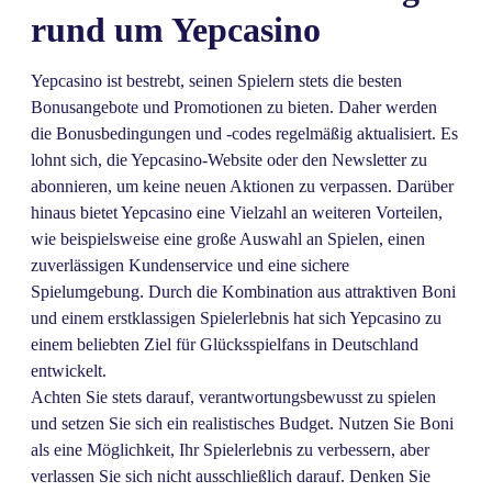
rund um Yepcasino
Yepcasino ist bestrebt, seinen Spielern stets die besten
Bonusangebote und Promotionen zu bieten. Daher werden
die Bonusbedingungen und -codes regelmäßig aktualisiert. Es
lohnt sich, die Yepcasino-Website oder den Newsletter zu
abonnieren, um keine neuen Aktionen zu verpassen. Darüber
hinaus bietet Yepcasino eine Vielzahl an weiteren Vorteilen,
wie beispielsweise eine große Auswahl an Spielen, einen
zuverlässigen Kundenservice und eine sichere
Spielumgebung. Durch die Kombination aus attraktiven Boni
und einem erstklassigen Spielerlebnis hat sich Yepcasino zu
einem beliebten Ziel für Glücksspielfans in Deutschland
entwickelt.
Achten Sie stets darauf, verantwortungsbewusst zu spielen
und setzen Sie sich ein realistisches Budget. Nutzen Sie Boni
als eine Möglichkeit, Ihr Spielerlebnis zu verbessern, aber
verlassen Sie sich nicht ausschließlich darauf. Denken Sie