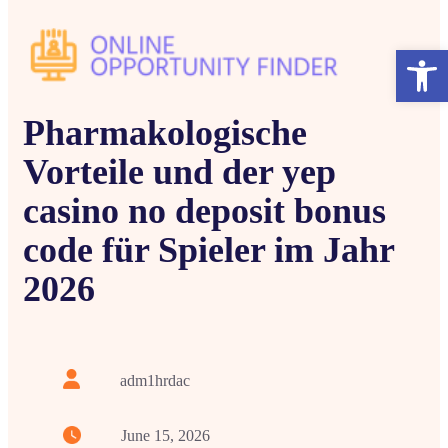
Open
Pharmakologische
Vorteile und der yep
casino no deposit bonus
code für Spieler im Jahr
2026
adm1hrdac
June 15, 2026