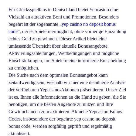
Für Glücksspielfans in Deutschland bietet Yepcasino eine
Vielzahl an attraktiven Boni und Promotionen. Besonders
begehrt ist der sogenannte „
yep casino no deposit bonus
code
“, der es Spielern ermöglicht, ohne vorherige Einzahlung
echtes Geld zu gewinnen. Dieser Artikel bietet eine
umfassende Übersicht über aktuelle Bonusangebote,
Aktivierungsanleitungen, Wettbedingungen und mögliche
Einschränkungen, um Spielern eine informierte Entscheidung
zu ermöglichen.
Die Suche nach dem optimalen Bonusangebot kann
zeitaufwendig sein, weshalb wir hier eine detaillierte Analyse
der verfügbaren Yepcasino-Aktionen präsentieren. Unser Ziel
ist es, Ihnen alle Informationen an die Hand zu geben, die Sie
benötigen, um die besten Angebote zu nutzen und Ihre
Gewinnchancen zu maximieren. Aktuelle Yepcasino Bonus
Codes, insbesondere der begehrte yep casino no deposit
bonus code, werden sorgfältig geprüft und regelmäßig
aktualisiert.