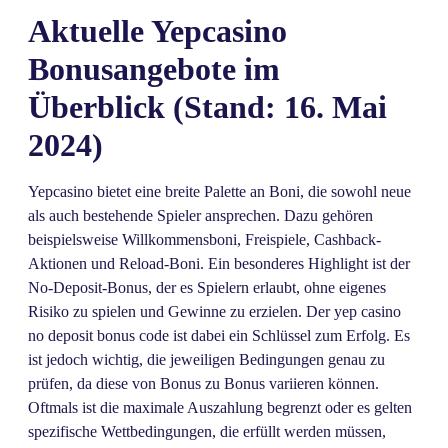
Aktuelle Yepcasino
Bonusangebote im
Überblick (Stand: 16. Mai
2024)
Yepcasino bietet eine breite Palette an Boni, die sowohl neue
als auch bestehende Spieler ansprechen. Dazu gehören
beispielsweise Willkommensboni, Freispiele, Cashback-
Aktionen und Reload-Boni. Ein besonderes Highlight ist der
No-Deposit-Bonus, der es Spielern erlaubt, ohne eigenes
Risiko zu spielen und Gewinne zu erzielen. Der yep casino
no deposit bonus code ist dabei ein Schlüssel zum Erfolg. Es
ist jedoch wichtig, die jeweiligen Bedingungen genau zu
prüfen, da diese von Bonus zu Bonus variieren können.
Oftmals ist die maximale Auszahlung begrenzt oder es gelten
spezifische Wettbedingungen, die erfüllt werden müssen,