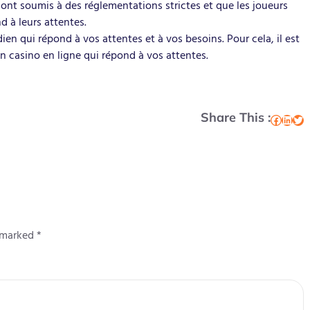
sont soumis à des réglementations strictes et que les joueurs
d à leurs attentes.
ien qui répond à vos attentes et à vos besoins. Pour cela, il est
un casino en ligne qui répond à vos attentes.
Share This :
Facebook
LinkedIn
Twitter
e marked
*