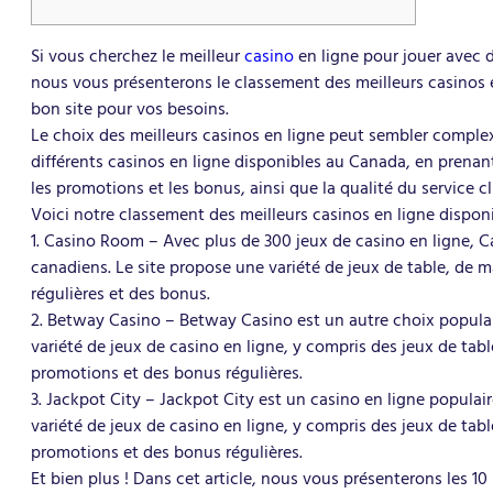
Si vous cherchez le meilleur
casino
en ligne pour jouer avec d
nous vous présenterons le classement des meilleurs casinos e
bon site pour vos besoins.
Le choix des meilleurs casinos en ligne peut sembler comple
différents casinos en ligne disponibles au Canada, en prenant 
les promotions et les bonus, ainsi que la qualité du service cl
Voici notre classement des meilleurs casinos en ligne dispon
1. Casino Room – Avec plus de 300 jeux de casino en ligne, C
canadiens. Le site propose une variété de jeux de table, de 
régulières et des bonus.
2. Betway Casino – Betway Casino est un autre choix populai
variété de jeux de casino en ligne, y compris des jeux de tab
promotions et des bonus régulières.
3. Jackpot City – Jackpot City est un casino en ligne populai
variété de jeux de casino en ligne, y compris des jeux de tab
promotions et des bonus régulières.
Et bien plus ! Dans cet article, nous vous présenterons les 1