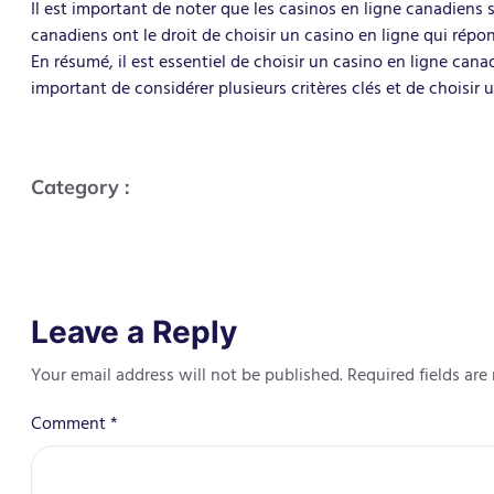
Il est important de noter que les casinos en ligne canadiens 
canadiens ont le droit de choisir un casino en ligne qui répon
En résumé, il est essentiel de choisir un casino en ligne canad
important de considérer plusieurs critères clés et de choisir 
Category :
Leave a Reply
Your email address will not be published.
Required fields ar
Comment
*