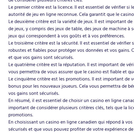
de considérer plusieurs critères clés.
Le premier critère est la licence. Il est essentiel de vérifier 
autorité de jeu en ligne reconnue. Cela garantit que le casino
Le deuxième critère est la variété de jeux. Il est important de
de jeux, y compris des jeux de table, des jeux de machine à s
jeux qui correspondent à vos goûts et à vos préférences.
Le troisième critère est la sécurité. Il est essentiel de vérifie
robustes et fiables pour protéger vos données et vos gains. 
et que vos gains sont sécurisés.
Le quatrième critère est la réputation. Il est important de vér
vous permettra de vous assurer que le casino est fiable et qu
Le cinquième critère est les promotions. Il est important de v
bonus pour les nouveaux joueurs. Cela vous permettra de bén
vos gains sont sécurisés.
En résumé, il est essentiel de choisir un casino en ligne canad
important de considérer plusieurs critères clés, tels que la lice
promotions.
En choisissant un casino en ligne canadien qui répond à vos
sécurisés et que vous pouvez profiter de votre expérience de 