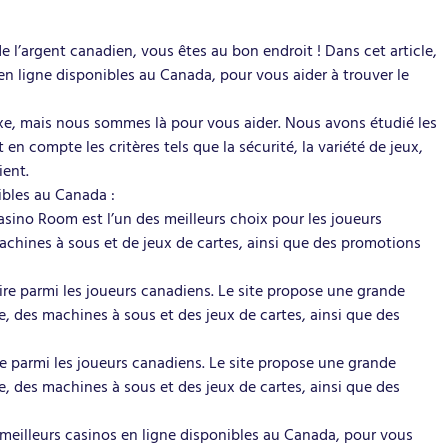
e l’argent canadien, vous êtes au bon endroit ! Dans cet article,
n ligne disponibles au Canada, pour vous aider à trouver le
xe, mais nous sommes là pour vous aider. Nous avons étudié les
en compte les critères tels que la sécurité, la variété de jeux,
ient.
ibles au Canada :
asino Room est l’un des meilleurs choix pour les joueurs
machines à sous et de jeux de cartes, ainsi que des promotions
re parmi les joueurs canadiens. Le site propose une grande
le, des machines à sous et des jeux de cartes, ainsi que des
re parmi les joueurs canadiens. Le site propose une grande
le, des machines à sous et des jeux de cartes, ainsi que des
0 meilleurs casinos en ligne disponibles au Canada, pour vous