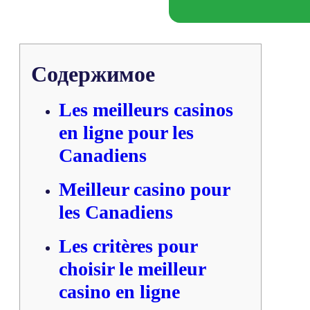
Содержимое
Les meilleurs casinos
en ligne pour les
Canadiens
Meilleur casino pour
les Canadiens
Les critères pour
choisir le meilleur
casino en ligne