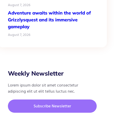
August 7, 2026
Adventure awaits within the world of
Grizzlysquest and its immersive
gameplay
August 7, 2026
Weekly Newsletter
Lorem ipsum dolor sit amet consectetur
adipiscing elit ut elit tellus luctus nec.
Subscribe Newsletter