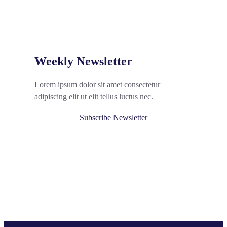
Weekly Newsletter
Lorem ipsum dolor sit amet consectetur
adipiscing elit ut elit tellus luctus nec.
Subscribe Newsletter