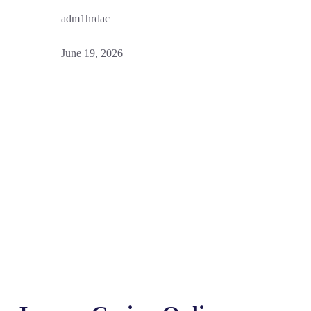
adm1hrdac
June 19, 2026