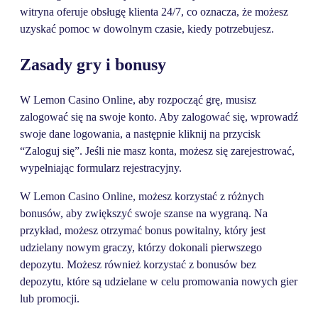
witryna oferuje obsługę klienta 24/7, co oznacza, że możesz
uzyskać pomoc w dowolnym czasie, kiedy potrzebujesz.
Zasady gry i bonusy
W Lemon Casino Online, aby rozpocząć grę, musisz
zalogować się na swoje konto. Aby zalogować się, wprowadź
swoje dane logowania, a następnie kliknij na przycisk
“Zaloguj się”. Jeśli nie masz konta, możesz się zarejestrować,
wypełniając formularz rejestracyjny.
W Lemon Casino Online, możesz korzystać z różnych
bonusów, aby zwiększyć swoje szanse na wygraną. Na
przykład, możesz otrzymać bonus powitalny, który jest
udzielany nowym graczy, którzy dokonali pierwszego
depozytu. Możesz również korzystać z bonusów bez
depozytu, które są udzielane w celu promowania nowych gier
lub promocji.