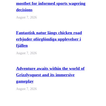
mostbet for informed sports wagering
decisions
August 7, 2026
Fantastisk natur längs chicken road
erbjuder oförglömliga upplevelser i
fjällen
August 7, 2026
Adventure awaits within the world of
Grizzlysquest and its immersive
gameplay
August 7, 2026