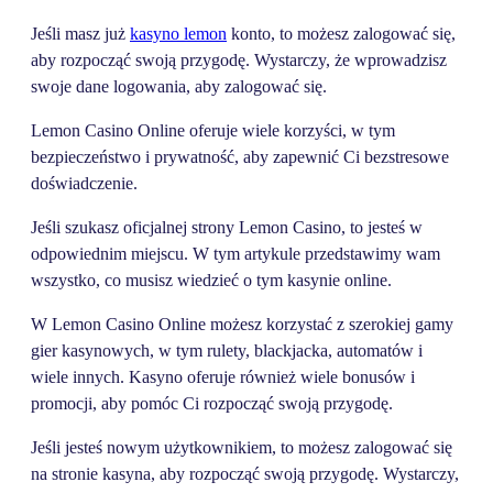
Jeśli masz już
kasyno lemon
konto, to możesz zalogować się,
aby rozpocząć swoją przygodę. Wystarczy, że wprowadzisz
swoje dane logowania, aby zalogować się.
Lemon Casino Online oferuje wiele korzyści, w tym
bezpieczeństwo i prywatność, aby zapewnić Ci bezstresowe
doświadczenie.
Jeśli szukasz oficjalnej strony Lemon Casino, to jesteś w
odpowiednim miejscu. W tym artykule przedstawimy wam
wszystko, co musisz wiedzieć o tym kasynie online.
W Lemon Casino Online możesz korzystać z szerokiej gamy
gier kasynowych, w tym rulety, blackjacka, automatów i
wiele innych. Kasyno oferuje również wiele bonusów i
promocji, aby pomóc Ci rozpocząć swoją przygodę.
Jeśli jesteś nowym użytkownikiem, to możesz zalogować się
na stronie kasyna, aby rozpocząć swoją przygodę. Wystarczy,