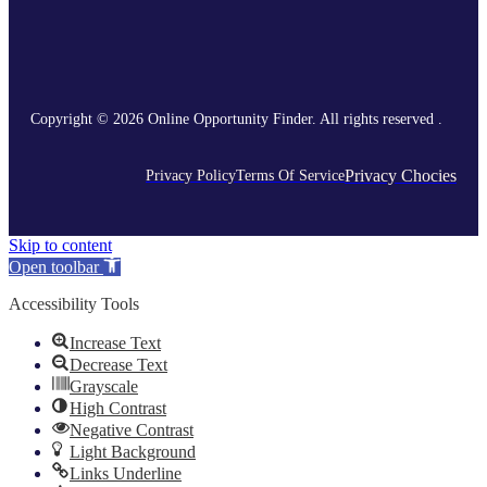
Copyright © 2026 Online Opportunity Finder. All rights reserved .
Privacy Chocies
Privacy Policy
Terms Of Service
Skip to content
Open toolbar
Accessibility Tools
Increase Text
Decrease Text
Grayscale
High Contrast
Negative Contrast
Light Background
Links Underline