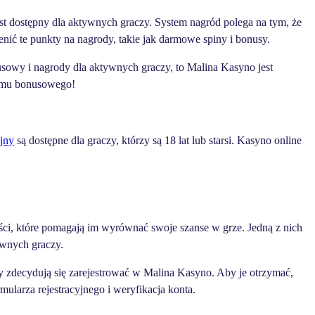
st dostępny dla aktywnych graczy. System nagród polega na tym, że
ić te punkty na nagrody, takie jak darmowe spiny i bonusy.
nusowy i nagrody dla aktywnych graczy, to Malina Kasyno jest
gramu bonusowego!
jny
są dostępne dla graczy, którzy są 18 lat lub starsi. Kasyno online
ci, które pomagają im wyrównać swoje szanse w grze. Jedną z nich
ywnych graczy.
y zdecydują się zarejestrować w Malina Kasyno. Aby je otrzymać,
mularza rejestracyjnego i weryfikacja konta.