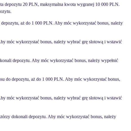
ota depozytu 20 PLN, maksymalna kwota wygranej 10 000 PLN.
ozytu.
 depozytu, aż do 1 000 PLN. Aby móc wykorzystać bonus, należy
 Aby móc wykorzystać bonus, należy wybrać grę slotową i wstawić
dokonali depozytu. Aby móc wykorzystać bonus, należy wypełnić
usu do depozytu, aż do 1 000 PLN. Aby móc wykorzystać bonus,
 Aby móc wykorzystać bonus, należy wybrać grę slotową i wstawić
którzy dokonali depozytu. Aby móc wykorzystać bonus, należy