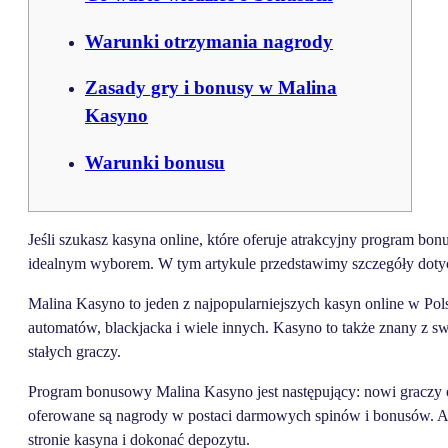
Warunki otrzymania nagrody
Zasady gry i bonusy w Malina
Kasyno
Warunki bonusu
Jeśli szukasz kasyna online, które oferuje atrakcyjny program bo
idealnym wyborem. W tym artykule przedstawimy szczegóły dotyc
Malina Kasyno to jeden z najpopularniejszych kasyn online w Pols
automatów, blackjacka i wiele innych. Kasyno to także znany z s
stałych graczy.
Program bonusowy Malina Kasyno jest następujący: nowi graczy 
oferowane są nagrody w postaci darmowych spinów i bonusów. Ab
stronie kasyna i dokonać depozytu.