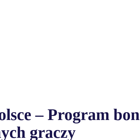
olsce – Program bon
ych graczy