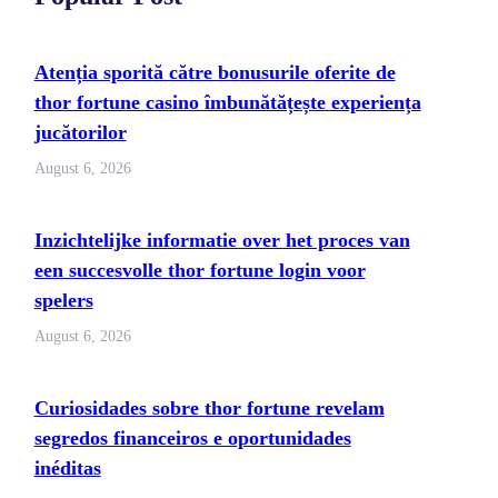
Atenția sporită către bonusurile oferite de
thor fortune casino îmbunătățește experiența
jucătorilor
August 6, 2026
Inzichtelijke informatie over het proces van
een succesvolle thor fortune login voor
spelers
August 6, 2026
Curiosidades sobre thor fortune revelam
segredos financeiros e oportunidades
inéditas