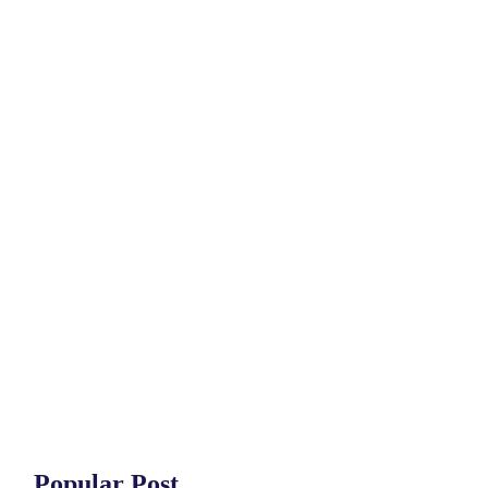
Popular Post