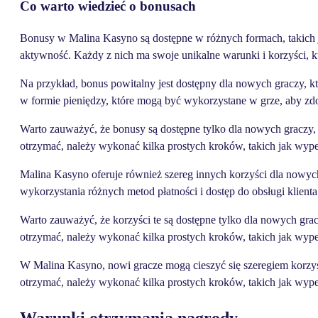
Co warto wiedzieć o bonusach
Bonusy w Malina Kasyno są dostępne w różnych formach, takich j
aktywność. Każdy z nich ma swoje unikalne warunki i korzyści
Na przykład, bonus powitalny jest dostępny dla nowych graczy, k
w formie pieniędzy, które mogą być wykorzystane w grze, aby zd
Warto zauważyć, że bonusy są dostępne tylko dla nowych graczy,
otrzymać, należy wykonać kilka prostych kroków, takich jak wypeł
Malina Kasyno oferuje również szereg innych korzyści dla nowych
wykorzystania różnych metod płatności i dostęp do obsługi klienta
Warto zauważyć, że korzyści te są dostępne tylko dla nowych gra
otrzymać, należy wykonać kilka prostych kroków, takich jak wypeł
W Malina Kasyno, nowi gracze mogą cieszyć się szeregiem korzy
otrzymać, należy wykonać kilka prostych kroków, takich jak wypeł
Warunki otrzymania nagrody