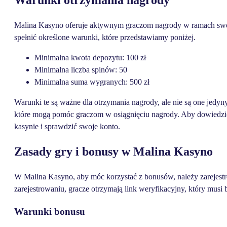
Malina Kasyno oferuje aktywnym graczom nagrody w ramach sw
spełnić określone warunki, które przedstawiamy poniżej.
Minimalna kwota depozytu: 100 zł
Minimalna liczba spinów: 50
Minimalna suma wygranych: 500 zł
Warunki te są ważne dla otrzymania nagrody, ale nie są one jedyn
które mogą pomóc graczom w osiągnięciu nagrody. Aby dowiedzieć 
kasynie i sprawdzić swoje konto.
Zasady gry i bonusy w Malina Kasyno
W Malina Kasyno, aby móc korzystać z bonusów, należy zarejestrow
zarejestrowaniu, gracze otrzymają link weryfikacyjny, który musi
Warunki bonusu