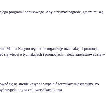
ojego programu bonusowego. Aby otrzymać nagrodę, gracze muszą
ymi. Malina Kasyno regularnie organizuje różne akcje i promocje,
się więcej o tych akcjach i promocjach, należy zarejestrować się w
ać się na stronie kasyna i wypełnić formularz rejestracyjny. Po
 być wypełniony w celu weryfikacji konta.