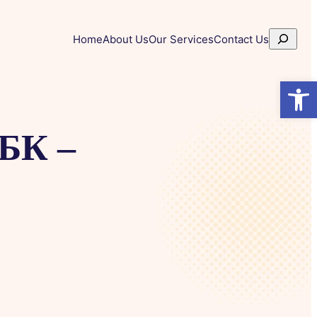
S
Home
About Us
Our Services
Contact Us
e
a
Open
r
c
h
 БК –