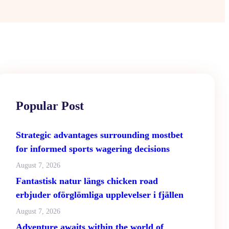
Popular Post
Strategic advantages surrounding mostbet
for informed sports wagering decisions
August 7, 2026
Fantastisk natur längs chicken road
erbjuder oförglömliga upplevelser i fjällen
August 7, 2026
Adventure awaits within the world of