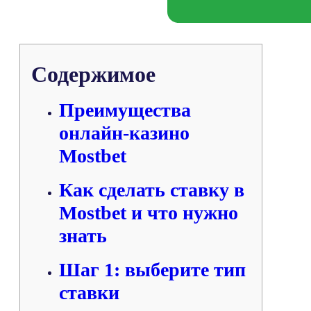
Содержимое
Преимущества
онлайн-казино
Mostbet
Как сделать ставку в
Mostbet и что нужно
знать
Шаг 1: выберите тип
ставки