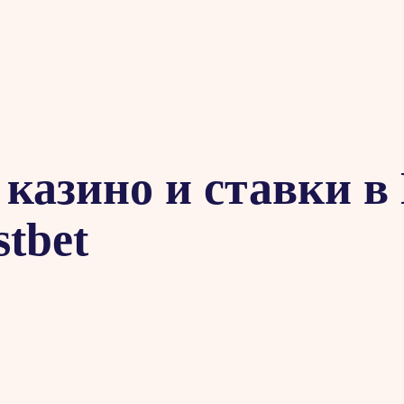
 казино и ставки в
tbet