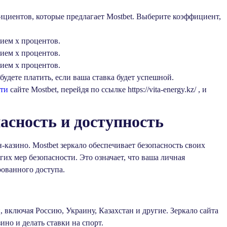
циентов, которые предлагает Mostbet. Выберите коэффициент,
нием x процентов.
нием x процентов.
нием x процентов.
удете платить, если ваша ставка будет успешной.
йти
сайте Mostbet, перейдя по ссылке https://vita-energy.kz/ , и
пасность и доступность
-казино. Mostbet зеркало обеспечивает безопасность своих
их мер безопасности. Это означает, что ваша личная
ованного доступа.
, включая Россию, Украину, Казахстан и другие. Зеркало сайта
ино и делать ставки на спорт.