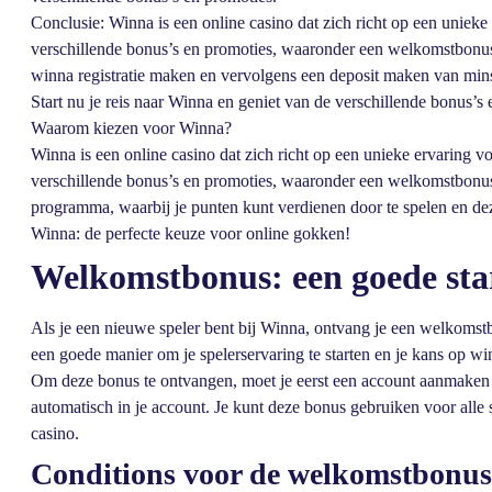
Conclusie: Winna is een online casino dat zich richt op een unieke e
verschillende bonus’s en promoties, waaronder een welkomstbonus
winna registratie maken en vervolgens een deposit maken van min
Start nu je reis naar Winna en geniet van de verschillende bonus’s
Waarom kiezen voor Winna?
Winna is een online casino dat zich richt op een unieke ervaring voo
verschillende bonus’s en promoties, waaronder een welkomstbonu
programma, waarbij je punten kunt verdienen door te spelen en deze
Winna: de perfecte keuze voor online gokken!
Welkomstbonus: een goede star
Als je een nieuwe speler bent bij Winna, ontvang je een welkomst
een goede manier om je spelerservaring te starten en je kans op win
Om deze bonus te ontvangen, moet je eerst een account aanmaken 
automatisch in je account. Je kunt deze bonus gebruiken voor alle s
casino.
Conditions voor de welkomstbonus