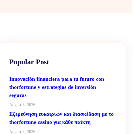
Popular Post
Innovación financiera para tu futuro con
thorfortune y estrategias de inversión
seguras
August 8, 2026
Εξερεύνηση ευκαιριών και διασκέδαση με το
thorfortune casino για κάθε παίκτη
August 8, 2026