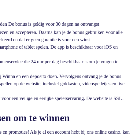
rden
De bonus is geldig voor 30 dagen na ontvangst
ezen en accepteren. Daarna kan je de bonus gebruiken voor alle
keerd en dat er geen garantie is voor een winst.
artphone of tablet spelen. De app is beschikbaar voor iOS en
ntenservice die 24 uur per dag beschikbaar is om je vragen te
j Winna en een deposito doen. Vervolgens ontvang je de bonus
pellen op de website, inclusief gokkasten, videospelletjes en live
 voor een veilige en eerlijke spelerservaring. De website is SSL-
nsen om te winnen
n promoties! Als je al een account hebt bij ons online casino, kan