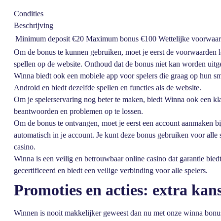
Condities
Beschrijving
Minimum deposit
€20
Maximum bonus
€100
Wettelijke voorwaa
Om de bonus te kunnen gebruiken, moet je eerst de voorwaarden l
spellen op de website. Onthoud dat de bonus niet kan worden uitge
Winna biedt ook een mobiele app voor spelers die graag op hun sm
Android en biedt dezelfde spellen en functies als de website.
Om je spelerservaring nog beter te maken, biedt Winna ook een kla
beantwoorden en problemen op te lossen.
Om de bonus te ontvangen, moet je eerst een account aanmaken bi
automatisch in je account. Je kunt deze bonus gebruiken voor alle s
casino.
Winna is een veilig en betrouwbaar online casino dat garantie biedt
gecertificeerd en biedt een veilige verbinding voor alle spelers.
Promoties en acties: extra ka
Winnen is nooit makkelijker geweest dan nu met onze winna bonus e