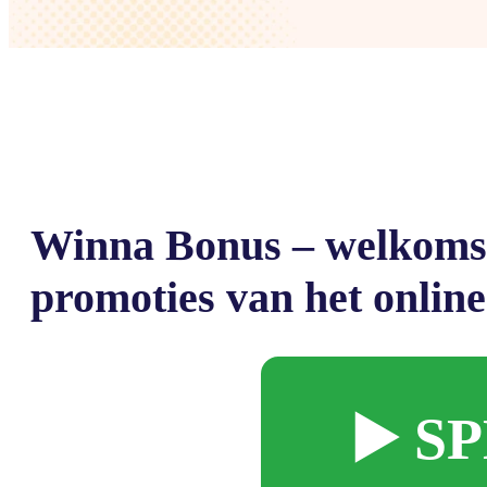
Winna Bonus – welkoms
promoties van het online
▶️ S