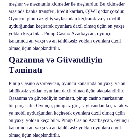
məşhur və məzmunlu xidmətlər ilə məşhurdur. Bu xidmətlər
arasında banka transferi, kredit kartları, QIWI qədər çoxdur.
Oyunçu, pinup az giriş sayfasından keçirərək və ya mobil
uydurğundan keçirərək oyunlara daxil olmaq üçün ən yaxşı
yoldan keçə bilər. Pinup Casino Azərbaycan, oyunçu
kənarında ən yaxşı və ən təhlükəsiz yoldan oyunlara daxil
olmaq üçün əlaqələndirilir.
Qazanma və Güvəndliyin
Təminatı
Pinup Casino Azərbaycan, oyunçu kənarında ən yaxşı və ən
təhlükəsiz yoldan oyunlara daxil olmaq üçün əlaqələndirilir.
Qazanma və güvəndliyin təminatı, pinup casino markasının
bir parçasıdır. Oyunçu, pinup az giriş sayfasından keçirərək və
ya mobil uydurğundan keçirərək oyunlara daxil olmaq üçün
ən yaxşı yoldan keçə bilər. Pinup Casino Azərbaycan, oyunçu
kənarında ən yaxşı və ən təhlükəsiz yoldan oyunlara daxil
olmaq üçün əlaqələndirilir.