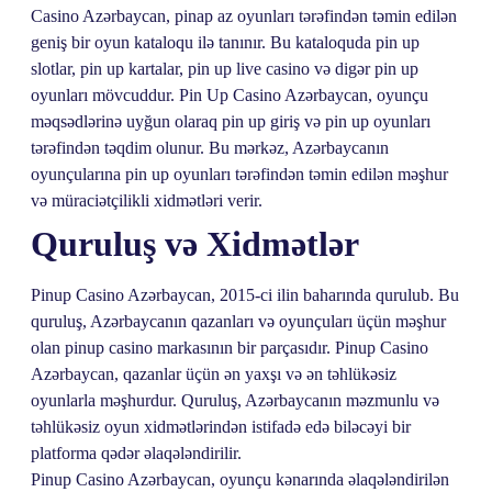
Casino Azərbaycan, pinap az oyunları tərəfindən təmin edilən
geniş bir oyun kataloqu ilə tanınır. Bu kataloquda pin up
slotlar, pin up kartalar, pin up live casino və digər pin up
oyunları mövcuddur. Pin Up Casino Azərbaycan, oyunçu
məqsədlərinə uyğun olaraq pin up giriş və pin up oyunları
tərəfindən təqdim olunur. Bu mərkəz, Azərbaycanın
oyunçularına pin up oyunları tərəfindən təmin edilən məşhur
və müraciətçilikli xidmətləri verir.
Quruluş və Xidmətlər
Pinup Casino Azərbaycan, 2015-ci ilin baharında qurulub. Bu
quruluş, Azərbaycanın qazanları və oyunçuları üçün məşhur
olan pinup casino markasının bir parçasıdır. Pinup Casino
Azərbaycan, qazanlar üçün ən yaxşı və ən təhlükəsiz
oyunlarla məşhurdur. Quruluş, Azərbaycanın məzmunlu və
təhlükəsiz oyun xidmətlərindən istifadə edə biləcəyi bir
platforma qədər əlaqələndirilir.
Pinup Casino Azərbaycan, oyunçu kənarında əlaqələndirilən