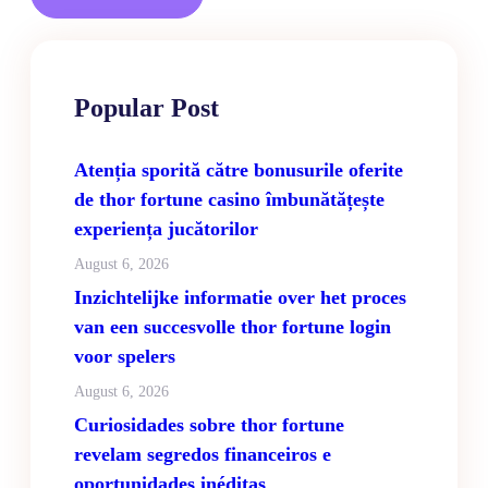
Popular Post
Atenția sporită către bonusurile oferite
de thor fortune casino îmbunătățește
experiența jucătorilor
August 6, 2026
Inzichtelijke informatie over het proces
van een succesvolle thor fortune login
voor spelers
August 6, 2026
Curiosidades sobre thor fortune
revelam segredos financeiros e
oportunidades inéditas