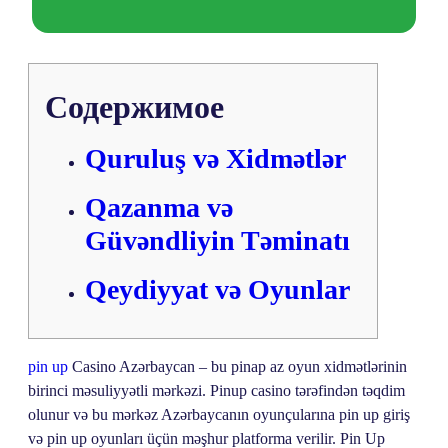
Содержимое
Quruluş və Xidmətlər
Qazanma və
Güvəndliyin Təminatı
Qeydiyyat və Oyunlar
pin up
Casino Azərbaycan – bu pinap az oyun xidmətlərinin
birinci məsuliyyətli mərkəzi. Pinup casino tərəfindən təqdim
olunur və bu mərkəz Azərbaycanın oyunçularına pin up giriş
və pin up oyunları üçün məşhur platforma verilir. Pin Up