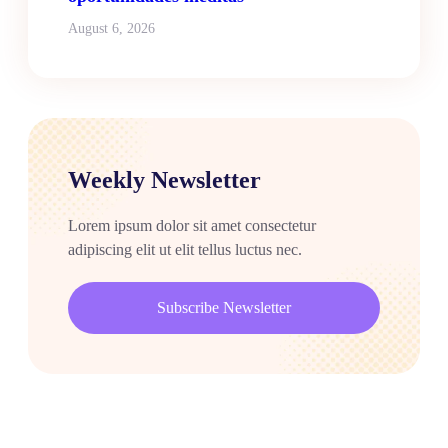
August 6, 2026
Weekly Newsletter
Lorem ipsum dolor sit amet consectetur
adipiscing elit ut elit tellus luctus nec.
Subscribe Newsletter