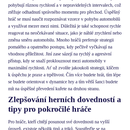
pohybují různou rychlostí a v nepravidelných intervalech, což
ztěžuje odhadnutí správného momentu pro přechod. Úspěšný
hráč se musí naučit rozpoznávat vzorce v pohybu automobilů
a využívat mezer mezi nimi. Důležitá je také schopnost rychle
reagovat na neočekávané situace, jako je náhlé zrychlení nebo
změna směru automobilu. Mnoho hráčů preferuje strategii
pomalého a opatrného postupu, kdy pečlivě vyčkávají na
vhodnou příležitost. Jiní zase sázejí na rychlý a agresivní
přístup, kdy se snaží proklouznout mezi automobily v
maximální rychlosti. Ať už zvolíte jakoukoli strategii, klíčem
k úspěchu je praxe a trpělivost. Čím více budete hrát, tím lépe
se budete orientovat v dynamice hry a tím větší šanci budete
mít na úspěšné převedení kuřete na druhou stranu.
Zlepšování herních dovedností a
tipy pro pokročilé hráče
Pro hráče, kteří chtějí posunout své dovednosti na vyšší
úroveň, existuje několik tipů a triků. Soustřeďte se na