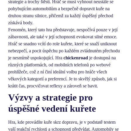
strategie a trochy štěstí. Hráč se musí vyhnout neustále se
pohybujícím automobilům a bezpečně dopravit kuře na
druhou stranu silnice, přičemž za každý úspěšný přechod
získává body.
Fenomén, který tato hra představuje, nespočívá pouze v její
zábavnosti, ale také v její schopnosti evokovat silné emoce.
Hráč se snadno vcítí do role kuřete, které se snaží uniknout
nebezpečí, a pocit úspěchu po každém zvládnutém přechodu
je nesmírně uspokojující. Hra
chickenroad
je dostupná na
různých platformách, od mobilních telefonů po webové
prohlížeče, což z ní činí ideální volbu pro hráče všech
věkových kategorií a preferencí. Je to skvělý způsob, jak si
krátit čas, procvičovat reflexy a zároveň se bavit.
Výzvy a strategie pro
úspěšné vedení kuřete
Hra, kde provádíte kuře skrz dopravu, je v podstatě testem
vaší reakční rychlosti a schopnosti předvídat. Automobily se