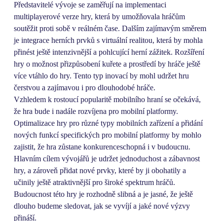
Představitelé vývoje se zaměřují na implementaci
multiplayerové verze hry, která by umožňovala hráčům
soutěžit proti sobě v reálném čase. Dalším zajímavým směrem
je integrace herních prvků s virtuální realitou, která by mohla
přinést ještě intenzivnější a pohlcující herní zážitek. Rozšíření
hry o možnost přizpůsobení kuřete a prostředí by hráče ještě
více vtáhlo do hry. Tento typ inovací by mohl udržet hru
čerstvou a zajímavou i pro dlouhodobé hráče.
Vzhledem k rostoucí popularitě mobilního hraní se očekává,
že hra bude i nadále rozvíjena pro mobilní platformy.
Optimalizace hry pro různé typy mobilních zařízení a přidání
nových funkcí specifických pro mobilní platformy by mohlo
zajistit, že hra zůstane konkurenceschopná i v budoucnu.
Hlavním cílem vývojářů je udržet jednoduchost a zábavnost
hry, a zároveň přidat nové prvky, které by ji obohatily a
učinily ještě atraktivnější pro široké spektrum hráčů.
Budoucnost této hry je rozhodně slibná a je jasné, že ještě
dlouho budeme sledovat, jak se vyvíjí a jaké nové výzvy
přináší.