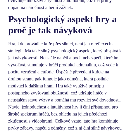
ovlivňuje množství a rychlost automobilů, což má přímý
dopad na náročnost a herní zážitek.
Psychologický aspekt hry a
proč je tak návyková
Hra, kde provádíte kuře přes silnici, není jen o reflexech a
strategii. Má také silný psychologický aspekt, který přispívá k
její návykovosti. Neustálé napětí a pocit nebezpečí, které hra
vyvolává, stimuluje v hráči produkci adrenalinu, což vede k
pocitu vzrušení a euforie. Úspěšné převedení kuřete na
druhou stranu pak funguje jako odměna, která posiluje
motivaci k dalšímu hraní. Hra také využívá principu
postupného zvyšování obtížnosti, což udržuje hráče v
neustálém stavu výzvy a pomáhá mu rozvíjet své dovednosti.
Navíc, jednoduchost a intuitivnost hry ji činí přístupnou pro
široké spektrum hráčů, bez ohledu na jejich předchozí
zkušenosti s videohrami. Celkově vzato, tato hra kombinuje
prvky zábavy, napětí a odměny, což z ní činí silně návykovou