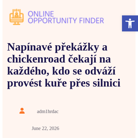
Open
Napínavé překážky a
chickenroad čekají na
každého, kdo se odváží
provést kuře přes silnici
adm1hrdac
June 22, 2026