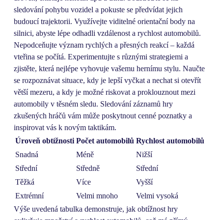
sledování pohybu vozidel a pokuste se předvídat jejich
budoucí trajektorii. Využívejte viditelné orientační body na
silnici, abyste lépe odhadli vzdálenost a rychlost automobilů.
Nepodceňujte význam rychlých a přesných reakcí – každá
vteřina se počítá. Experimentujte s různými strategiemi a
zjistěte, která nejlépe vyhovuje vašemu hernímu stylu. Naučte
se rozpoznávat situace, kdy je lepší vyčkat a nechat si otevřít
větší mezeru, a kdy je možné riskovat a proklouznout mezi
automobily v těsném sledu. Sledování záznamů hry
zkušených hráčů vám může poskytnout cenné poznatky a
inspirovat vás k novým taktikám.
Úroveň obtížnosti
Počet automobilů
Rychlost automobilů
Snadná
Méně
Nižší
Střední
Středně
Střední
Těžká
Více
Vyšší
Extrémní
Velmi mnoho
Velmi vysoká
Výše uvedená tabulka demonstruje, jak obtížnost hry