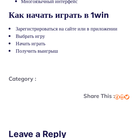
Многоязычный интерфейс
Как начать играть в 1win
Зарегистрироваться на сайте или в приложении
Выбрать игру
Начать играть
Получить выигрыш
Category :
Share This :
Facebook
LinkedIn
Twitter
Leave a Reply