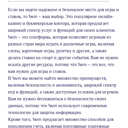
Если вы ищете надежное и безопасное место для игры и
ставок, то 1win – ваш выбор. Это популярное онлайн-
казино и букмекерская контора, которая предлагает
широкий спектр услуг и функций для своих клиентов.
1win – это платформа, которая позволяет игрокам из
разных стран мира играть в различные игры, включая
слоты, карточные игры, рулетку и другие, а также
делать ставки на спорт и другие события. Вам не нужно
искать другие ресурсы, потому что 1win – это все, что
вам нужно для игры и ставок.
В 1win вы можете найти множество преимуществ,
включая безопасность и анонимность, широкий спектр
игр и функций, а также доступные условия для игроков.
Вам не нужно беспокоиться о безопасности своих
данных, потому что 1win использует современные
технологии для защиты информации.
Кроме того, 1win предлагает множество способов для
пополнения счета, включая популярные платежные