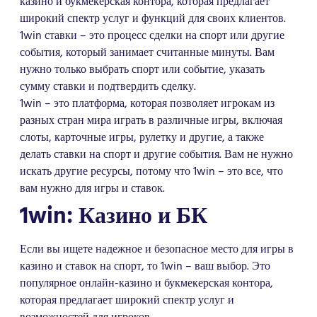
казино и букмекерская контора, которая предлагает
широкий спектр услуг и функций для своих клиентов.
1win ставки – это процесс сделки на спорт или другие
события, который занимает считанные минуты. Вам
нужно только выбрать спорт или событие, указать
сумму ставки и подтвердить сделку.
1win – это платформа, которая позволяет игрокам из
разных стран мира играть в различные игры, включая
слоты, карточные игры, рулетку и другие, а также
делать ставки на спорт и другие события. Вам не нужно
искать другие ресурсы, потому что 1win – это все, что
вам нужно для игры и ставок.
1win: Казино и БК
Если вы ищете надежное и безопасное место для игры в
казино и ставок на спорт, то 1win – ваш выбор. Это
популярное онлайн-казино и букмекерская контора,
которая предлагает широкий спектр услуг и