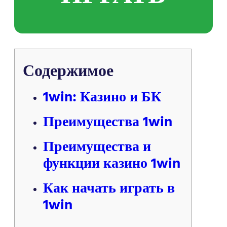
Содержимое
1win: Казино и БК
Преимущества 1win
Преимущества и
функции казино 1win
Как начать играть в
1win