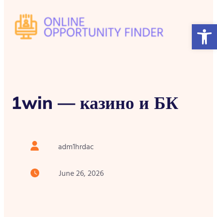
Open
1win — казино и БК
adm1hrdac
June 26, 2026