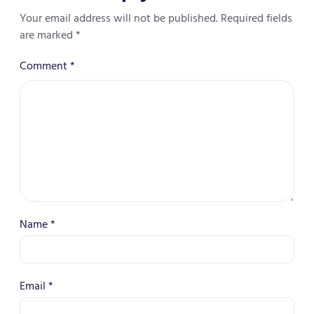
Your email address will not be published.
Required fields
are marked
*
Comment
*
Name
*
Email
*