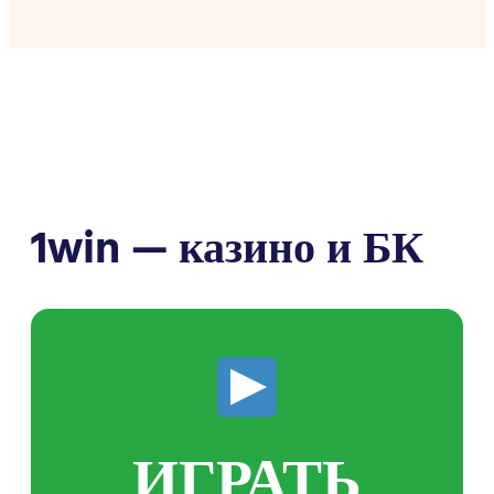
1win — казино и БК
ИГРАТЬ