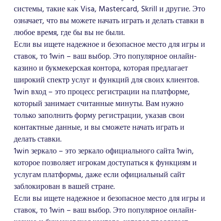
системы, такие как Visa, Mastercard, Skrill и другие. Это
означает, что вы можете начать играть и делать ставки в
любое время, где бы вы не были.
Если вы ищете надежное и безопасное место для игры и
ставок, то 1win – ваш выбор. Это популярное онлайн-
казино и букмекерская контора, которая предлагает
широкий спектр услуг и функций для своих клиентов.
1win вход – это процесс регистрации на платформе,
который занимает считанные минуты. Вам нужно
только заполнить форму регистрации, указав свои
контактные данные, и вы сможете начать играть и
делать ставки.
1win зеркало – это зеркало официального сайта 1win,
которое позволяет игрокам доступаться к функциям и
услугам платформы, даже если официальный сайт
заблокирован в вашей стране.
Если вы ищете надежное и безопасное место для игры и
ставок, то 1win – ваш выбор. Это популярное онлайн-