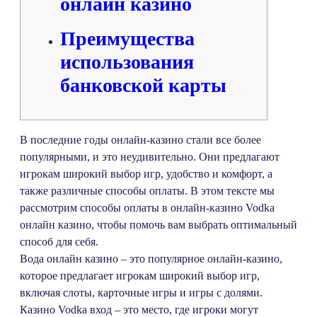
онлайн казино
Преимущества
использования
банковской карты
В последние годы онлайн-казино стали все более
популярными, и это неудивительно. Они предлагают
игрокам широкий выбор игр, удобство и комфорт, а
также различные способы оплаты. В этом тексте мы
рассмотрим способы оплаты в онлайн-казино Vodka
онлайн казино, чтобы помочь вам выбрать оптимальный
способ для себя.
Вода онлайн казино – это популярное онлайн-казино,
которое предлагает игрокам широкий выбор игр,
включая слоты, карточные игры и игры с долями.
Казино Vodka вход – это место, где игроки могут