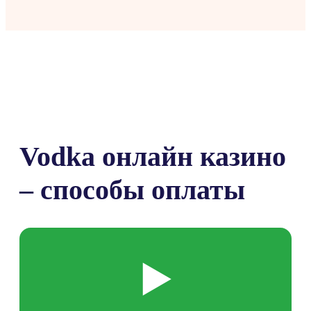
Vodka онлайн казино
– способы оплаты
▶️