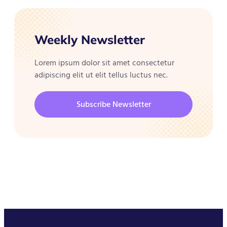
Weekly Newsletter
Lorem ipsum dolor sit amet consectetur
adipiscing elit ut elit tellus luctus nec.
Subscribe Newsletter