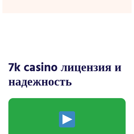
7k casino лицензия и
надежность