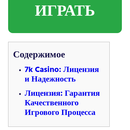
ИГРАТЬ
Содержимое
7k Casino: Лицензия
и Надежность
Лицензия: Гарантия
Качественного
Игрового Процесса