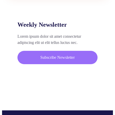
Weekly Newsletter
Lorem ipsum dolor sit amet consectetur
adipiscing elit ut elit tellus luctus nec.
Subscribe Newsletter