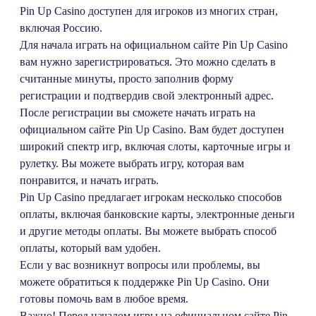
Pin Up Casino доступен для игроков из многих стран,
включая Россию.
Для начала играть на официальном сайте Pin Up Casino
вам нужно зарегистрироваться. Это можно сделать в
считанные минуты, просто заполнив форму
регистрации и подтвердив свой электронный адрес.
После регистрации вы сможете начать играть на
официальном сайте Pin Up Casino. Вам будет доступен
широкий спектр игр, включая слоты, карточные игры и
рулетку. Вы можете выбрать игру, которая вам
понравится, и начать играть.
Pin Up Casino предлагает игрокам несколько способов
оплаты, включая банковские карты, электронные деньги
и другие методы оплаты. Вы можете выбрать способ
оплаты, который вам удобен.
Если у вас возникнут вопросы или проблемы, вы
можете обратиться к поддержке Pin Up Casino. Они
готовы помочь вам в любое время.
Важно! Перед началом игры на официальном сайте Pin