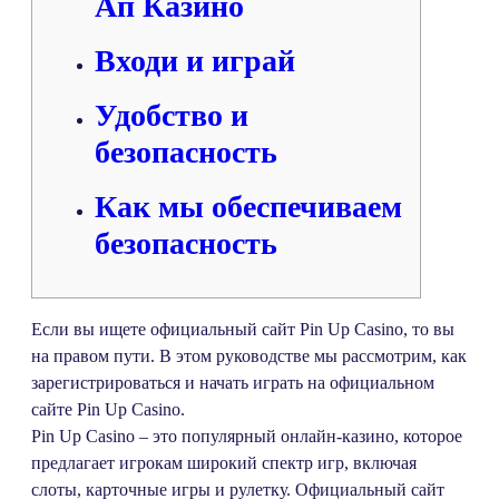
Ап Казино
Входи и играй
Удобство и
безопасность
Как мы обеспечиваем
безопасность
Если вы ищете официальный сайт Pin Up Casino, то вы
на правом пути. В этом руководстве мы рассмотрим, как
зарегистрироваться и начать играть на официальном
сайте Pin Up Casino.
Pin Up Casino – это популярный онлайн-казино, которое
предлагает игрокам широкий спектр игр, включая
слоты, карточные игры и рулетку. Официальный сайт