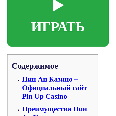
▶️
ИГРАТЬ
Содержимое
Пин Ап Казино –
Официальный сайт
Pin Up Casino
Преимущества Пин