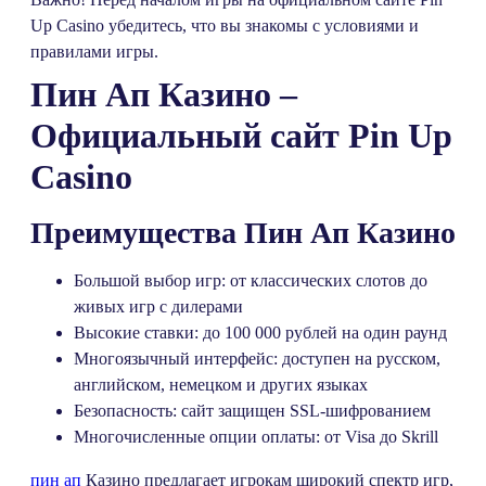
Up Casino убедитесь, что вы знакомы с условиями и
правилами игры.
Пин Ап Казино –
Официальный сайт Pin Up
Casino
Преимущества Пин Ап Казино
Большой выбор игр: от классических слотов до
живых игр с дилерами
Высокие ставки: до 100 000 рублей на один раунд
Многоязычный интерфейс: доступен на русском,
английском, немецком и других языках
Безопасность: сайт защищен SSL-шифрованием
Многочисленные опции оплаты: от Visa до Skrill
пин ап
Казино предлагает игрокам широкий спектр игр,