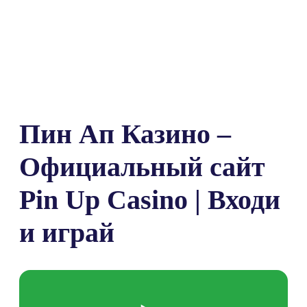
Пин Ап Казино –
Официальный сайт
Pin Up Casino | Входи
и играй