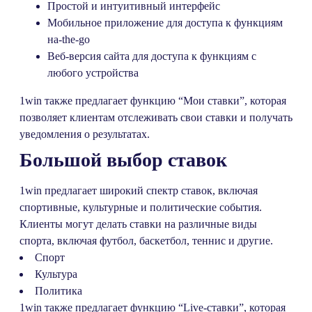
Простой и интуитивный интерфейс
Мобильное приложение для доступа к функциям
на-the-go
Веб-версия сайта для доступа к функциям с
любого устройства
1win также предлагает функцию “Мои ставки”, которая
позволяет клиентам отслеживать свои ставки и получать
уведомления о результатах.
Большой выбор ставок
1win предлагает широкий спектр ставок, включая
спортивные, культурные и политические события.
Клиенты могут делать ставки на различные виды
спорта, включая футбол, баскетбол, теннис и другие.
Спорт
Культура
Политика
1win также предлагает функцию “Live-ставки”, которая