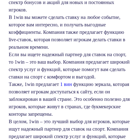
спектр бонусов и акций для новых и постоянных
игроков.
В 1win вы можете сделать ставку на любое событие,
которое вам интересно, и получать выгодные
коэффициенты. Компания также предлагает функцию
live-ставок, которая позволяет игрокам делать ставки в
реальном времени.
Если вы ищете надежный партнер для ставок на спорт,
то 1win – это ваш выбор. Компания предлагает широкий
спектр услуг и функций, которые помогут вам сделать
ставки на спорт с комфортом и выгодой.
Также, 1win предлагает
1 вин
функцию зеркала, которая
позволяет игрокам доступаться к сайту, если он
заблокирован в вашей стране. Это особенно полезно для
игроков, которые живут в странах, где букмекерские
конторы запрещены.
В целом, 1win – это лучший выбор для игроков, которые
ищут надежный партнер для ставок на спорт. Компания
предлагает широкий спектр услуг и функций, которые