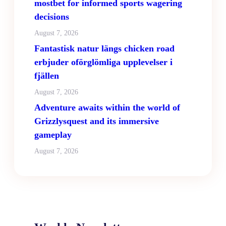
mostbet for informed sports wagering
decisions
August 7, 2026
Fantastisk natur längs chicken road
erbjuder oförglömliga upplevelser i
fjällen
August 7, 2026
Adventure awaits within the world of
Grizzlysquest and its immersive
gameplay
August 7, 2026