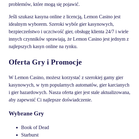
problemów, które mogą się pojawić.
Jeśli szukasz kasyna online z licencją, Lemon Casino jest
idealnym wyborem. Szeroki wybór gier kasynowych,
bezpieczeństwo i uczciwość gier, obsługę klienta 24/7 i wiele
innych czynników sprawiają, że Lemon Casino jest jednym z
najlepszych kasyn online na rynku.
Oferta Gry i Promocje
W Lemon Casino, możesz korzystać z szerokiej gamy gier
kasynowych, w tym popularnych automatów, gier karcianych
i gier hazardowych. Nasza oferta gier jest stale aktualizowana,
aby zapewnić Ci najlepsze doświadczenie.
Wybrane Gry
Book of Dead
Starburst