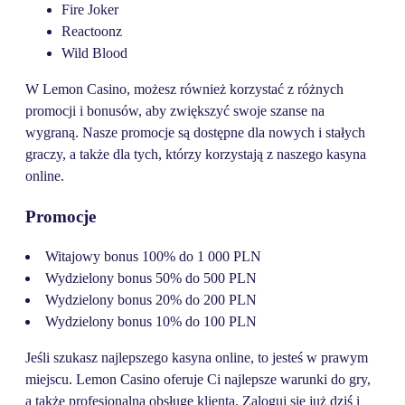
Fire Joker
Reactoonz
Wild Blood
W Lemon Casino, możesz również korzystać z różnych
promocji i bonusów, aby zwiększyć swoje szanse na
wygraną. Nasze promocje są dostępne dla nowych i stałych
graczy, a także dla tych, którzy korzystają z naszego kasyna
online.
Promocje
Witajowy bonus 100% do 1 000 PLN
Wydzielony bonus 50% do 500 PLN
Wydzielony bonus 20% do 200 PLN
Wydzielony bonus 10% do 100 PLN
Jeśli szukasz najlepszego kasyna online, to jesteś w prawym
miejscu. Lemon Casino oferuje Ci najlepsze warunki do gry,
a także profesjonalną obsługę klienta. Zaloguj się już dziś i