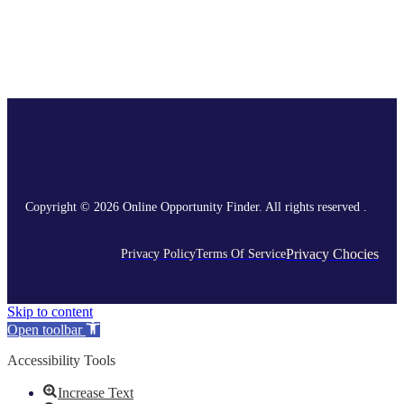
Copyright © 2026 Online Opportunity Finder. All rights reserved .
Privacy Chocies
Privacy Policy
Terms Of Service
Skip to content
Open toolbar
Accessibility Tools
Increase Text