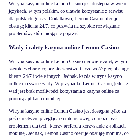
Witryna kasyno online Lemon Casino jest dostępna w wielu
językach, w tym polskim, co ułatwia korzystanie z serwisu
dla polskich graczy. Dodatkowo, Lemon Casino oferuje
obsługę klienta 24/7, co pozwala na szybkie rozwiązanie
problemów, które mogą się pojawić.
Wady i zalety kasyna online Lemon Casino
Witryna kasyno online Lemon Casino ma wiele zalet, w tym
szeroki wybór gier, bezpieczeństwo i uczciwość gier, obsługę
klienta 24/7 i wiele innych. Jednak, każda witryna kasyno
online ma swoje wady. W przypadku Lemon Casino, jedną z
wad jest brak możliwości korzystania z kasyna online za
pomocą aplikacji mobilnej.
Witryna kasyno online Lemon Casino jest dostępna tylko za
pośrednictwem przeglądarki internetowej, co może być
problemem dla tych, którzy preferują korzystanie z aplikacji
mobilnej. Jednak, Lemon Casino oferuje obsługę mobilną, co