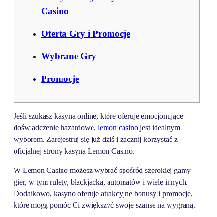
Casino
Oferta Gry i Promocje
Wybrane Gry
Promocje
Jeśli szukasz kasyna online, które oferuje emocjonujące
doświadczenie hazardowe,
lemon casino
jest idealnym
wyborem. Zarejestruj się już dziś i zacznij korzystać z
oficjalnej strony kasyna Lemon Casino.
W Lemon Casino możesz wybrać spośród szerokiej gamy
gier, w tym rulety, blackjacka, automatów i wiele innych.
Dodatkowo, kasyno oferuje atrakcyjne bonusy i promocje,
które mogą pomóc Ci zwiększyć swoje szanse na wygraną.