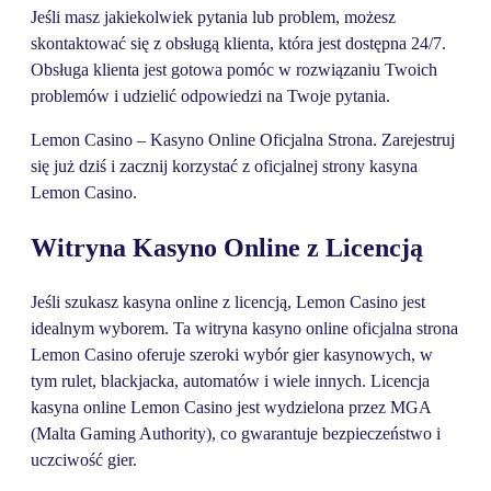
Jeśli masz jakiekolwiek pytania lub problem, możesz
skontaktować się z obsługą klienta, która jest dostępna 24/7.
Obsługa klienta jest gotowa pomóc w rozwiązaniu Twoich
problemów i udzielić odpowiedzi na Twoje pytania.
Lemon Casino – Kasyno Online Oficjalna Strona. Zarejestruj
się już dziś i zacznij korzystać z oficjalnej strony kasyna
Lemon Casino.
Witryna Kasyno Online z Licencją
Jeśli szukasz kasyna online z licencją, Lemon Casino jest
idealnym wyborem. Ta witryna kasyno online oficjalna strona
Lemon Casino oferuje szeroki wybór gier kasynowych, w
tym rulet, blackjacka, automatów i wiele innych. Licencja
kasyna online Lemon Casino jest wydzielona przez MGA
(Malta Gaming Authority), co gwarantuje bezpieczeństwo i
uczciwość gier.