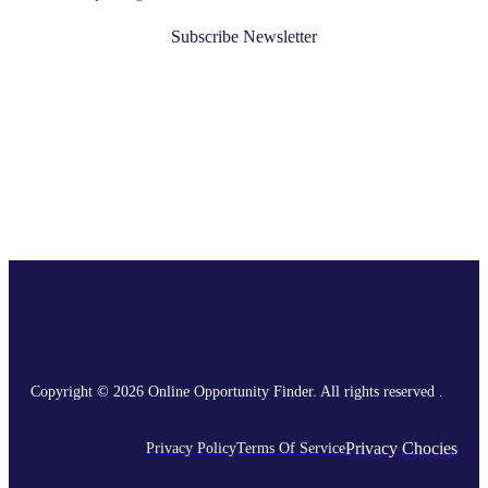
Subscribe Newsletter
Copyright © 2026 Online Opportunity Finder. All rights reserved .
Privacy Chocies
Privacy Policy
Terms Of Service