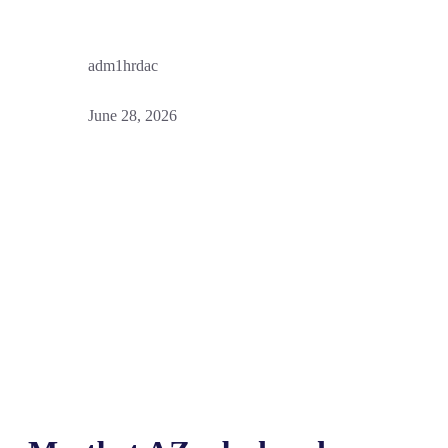
adm1hrdac
June 28, 2026