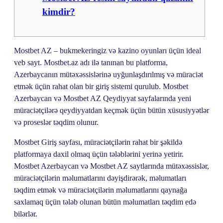
kimdir?
Mostbet AZ – bukmekeringiz və kazino oyunları üçün ideal
veb sayt. Mostbet.az adı ilə tanınan bu platforma,
Azerbaycanın mütəxəssislərinə uyğunlaşdırılmış və müraciət
etmək üçün rahat olan bir giriş sistemi qurulub. Mostbet
Azerbaycan və Mostbet AZ Qeydiyyat sayfalarında yeni
müraciətçilərə qeydiyyatdan keçmək üçün bütün xüsusiyyətlər
və proseslər təqdim olunur.
Mostbet Giriş sayfası, müraciətçilərin rahat bir şəkildə
platformaya daxil olmaq üçün tələblərini yerinə yetirir.
Mostbet Azerbaycan və Mostbet AZ saytlarında mütəxəssislər,
müraciətçilərin məlumatlarını dəyişdirərək, məlumatları
təqdim etmək və müraciətçilərin məlumatlarını qaynağa
saxlamaq üçün tələb olunan bütün məlumatları təqdim edə
bilərlər.