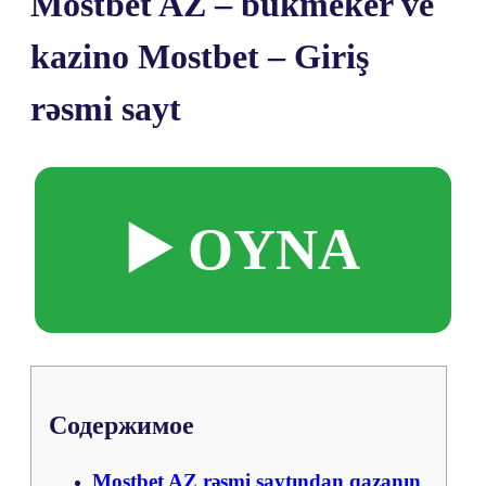
Mostbet AZ – bukmeker ve
kazino Mostbet – Giriş
rəsmi sayt
▶️ OYNA
Содержимое
Mostbet AZ rəsmi saytından qazanın