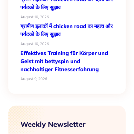
पर्यटकों के लिए सुझाव
August 10, 2026
ग्रामीण इलाकों में chicken road का महत्व और
पर्यटकों के लिए सुझाव
August 10, 2026
Effektives Training für Körper und
Geist mit bettyspin und
nachhaltiger Fitnesserfahrung
August 9, 2026
Weekly Newsletter