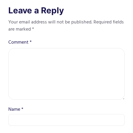
Leave a Reply
Your email address will not be published.
Required fields
are marked
*
Comment
*
Name
*