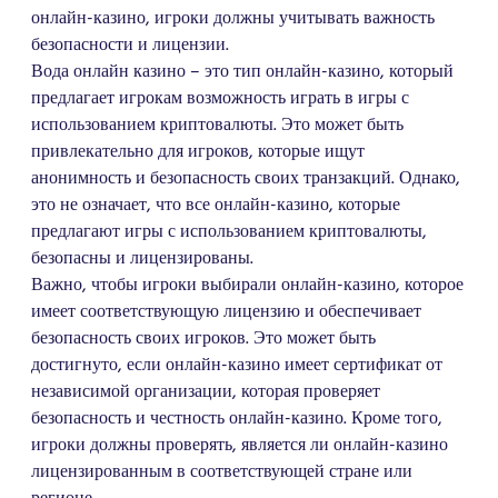
онлайн-казино, игроки должны учитывать важность
безопасности и лицензии.
Вода онлайн казино – это тип онлайн-казино, который
предлагает игрокам возможность играть в игры с
использованием криптовалюты. Это может быть
привлекательно для игроков, которые ищут
анонимность и безопасность своих транзакций. Однако,
это не означает, что все онлайн-казино, которые
предлагают игры с использованием криптовалюты,
безопасны и лицензированы.
Важно, чтобы игроки выбирали онлайн-казино, которое
имеет соответствующую лицензию и обеспечивает
безопасность своих игроков. Это может быть
достигнуто, если онлайн-казино имеет сертификат от
независимой организации, которая проверяет
безопасность и честность онлайн-казино. Кроме того,
игроки должны проверять, является ли онлайн-казино
лицензированным в соответствующей стране или