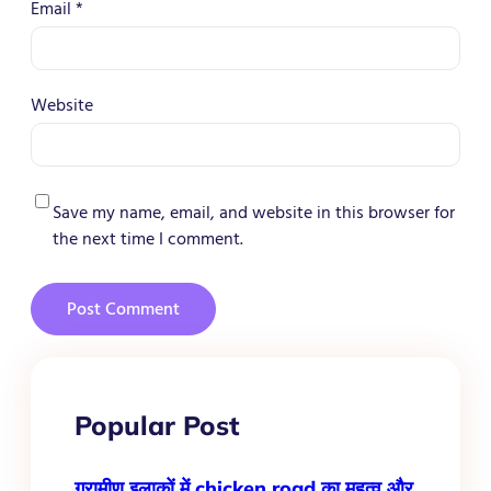
Email
*
Website
Save my name, email, and website in this browser for
the next time I comment.
Popular Post
ग्रामीण इलाकों में chicken road का महत्व और