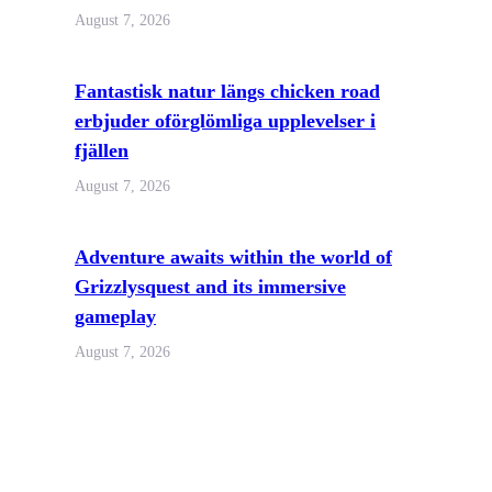
August 7, 2026
Fantastisk natur längs chicken road
erbjuder oförglömliga upplevelser i
fjällen
August 7, 2026
Adventure awaits within the world of
Grizzlysquest and its immersive
gameplay
August 7, 2026