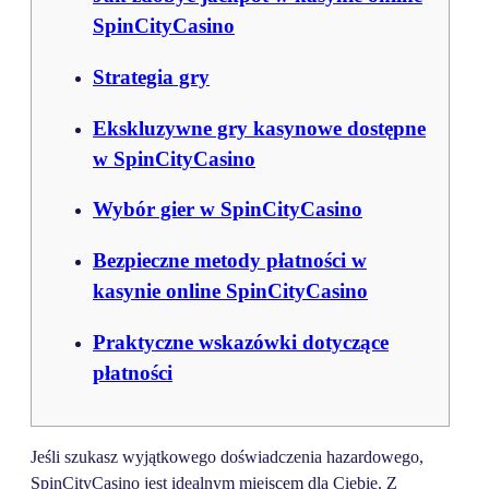
SpinCityCasino
Strategia gry
Ekskluzywne gry kasynowe dostępne
w SpinCityCasino
Wybór gier w SpinCityCasino
Bezpieczne metody płatności w
kasynie online SpinCityCasino
Praktyczne wskazówki dotyczące
płatności
Jeśli szukasz wyjątkowego doświadczenia hazardowego,
SpinCityCasino jest idealnym miejscem dla Ciebie. Z