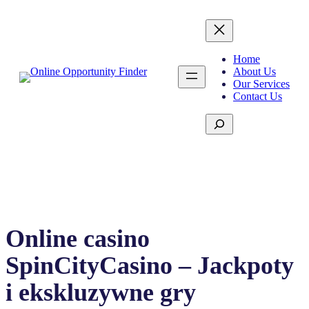
Home
About Us
Our Services
Contact Us
S
e
a
r
c
h
Online casino
SpinCityCasino – Jackpoty
i ekskluzywne gry