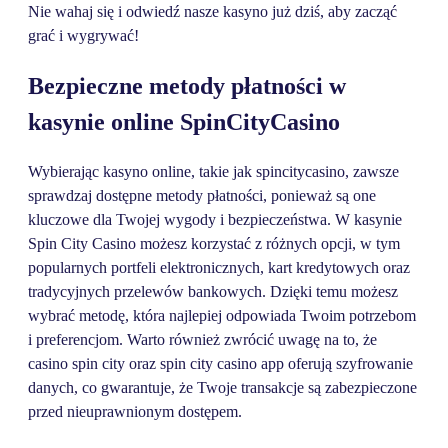
Nie wahaj się i odwiedź nasze kasyno już dziś, aby zacząć
grać i wygrywać!
Bezpieczne metody płatności w
kasynie online SpinCityCasino
Wybierając kasyno online, takie jak spincitycasino, zawsze
sprawdzaj dostępne metody płatności, ponieważ są one
kluczowe dla Twojej wygody i bezpieczeństwa. W kasynie
Spin City Casino możesz korzystać z różnych opcji, w tym
popularnych portfeli elektronicznych, kart kredytowych oraz
tradycyjnych przelewów bankowych. Dzięki temu możesz
wybrać metodę, która najlepiej odpowiada Twoim potrzebom
i preferencjom. Warto również zwrócić uwagę na to, że
casino spin city oraz spin city casino app oferują szyfrowanie
danych, co gwarantuje, że Twoje transakcje są zabezpieczone
przed nieuprawnionym dostępem.