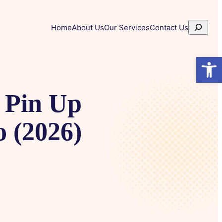
S
Home
About Us
Our Services
Contact Us
e
a
Open
r
c
h
 Pin Up
 (2026)