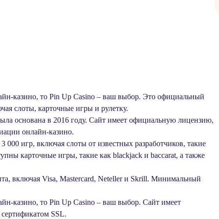
йн-казино, то Pin Up Casino – ваш выбор. Это официальный
чая слоты, карточные игры и рулетку.
 была основана в 2016 году. Сайт имеет официальную лицензию,
циации онлайн-казино.
3 000 игр, включая слоты от известных разработчиков, такие
тупны карточные игры, такие как blackjack и baccarat, а также
а, включая Visa, Mastercard, Neteller и Skrill. Минимальный
йн-казино, то Pin Up Casino – ваш выбор. Сайт имеет
 сертификатом SSL.