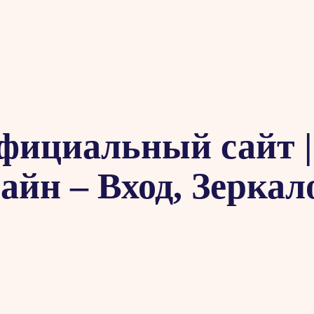
фициальный сайт |
айн – Вход, Зеркало