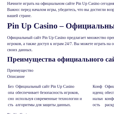
Начните играть на официальном сайте Pin Up Casino сегодн
Важно: перед началом игры, убедитесь, что вы достигли возр
вашей стране.
Pin Up Casino – Официальн
Официальный сайт Pin Up Casino предлагает множество пре
игроков, а также доступ к играм 24/7. Вы можете играть на 
своих данных.
Преимущества официального сай
Преимущество
Описание
Без
Официальный сайт Pin Up Casino
Конф
Офиц
опа
обеспечивает безопасность игроков,
иденц
обес
сно
используя современные технологии и
иальн
конф
сть
алгоритмы для защиты данных.
ость
раск