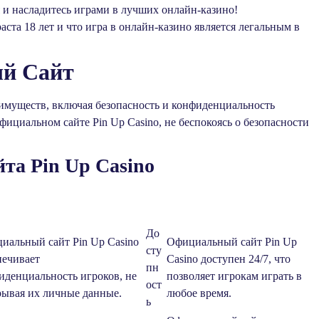
я и насладитесь играми в лучших онлайн-казино!
аста 18 лет и что игра в онлайн-казино является легальным в
ый Сайт
имуществ, включая безопасность и конфиденциальность
официальном сайте Pin Up Casino, не беспокоясь о безопасности
та Pin Up Casino
До
иальный сайт Pin Up Casino
Официальный сайт Pin Up
сту
печивает
Casino доступен 24/7, что
пн
иденциальность игроков, не
позволяет игрокам играть в
ост
рывая их личные данные.
любое время.
ь