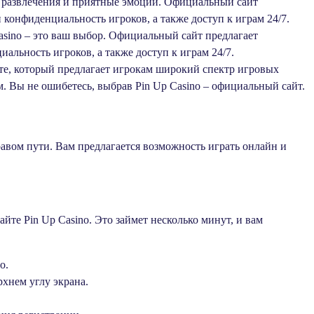
ут развлечения и приятные эмоции. Официальный сайт
 конфиденциальность игроков, а также доступ к играм 24/7.
asino – это ваш выбор. Официальный сайт предлагает
альность игроков, а также доступ к играм 24/7.
йте, который предлагает игрокам широкий спектр игровых
м. Вы не ошибетесь, выбрав Pin Up Casino – официальный сайт.
равом пути. Вам предлагается возможность играть онлайн и
йте Pin Up Casino. Это займет несколько минут, и вам
o.
хнем углу экрана.