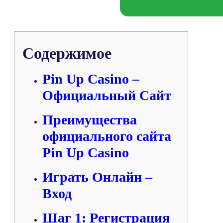
Содержимое
Pin Up Casino –
Официальный Сайт
Преимущества
официального сайта
Pin Up Casino
Играть Онлайн –
Вход
Шаг 1: Регистрация