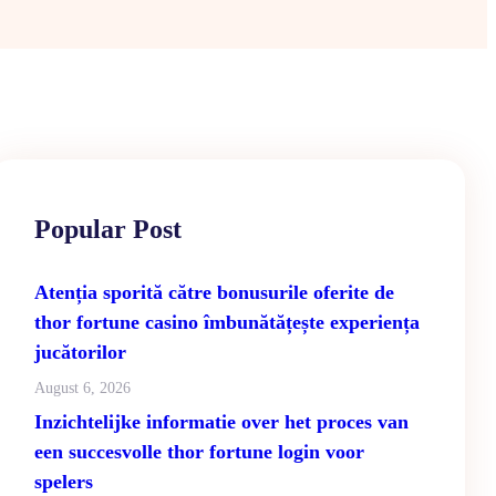
Popular Post
Atenția sporită către bonusurile oferite de
thor fortune casino îmbunătățește experiența
jucătorilor
August 6, 2026
Inzichtelijke informatie over het proces van
een succesvolle thor fortune login voor
spelers