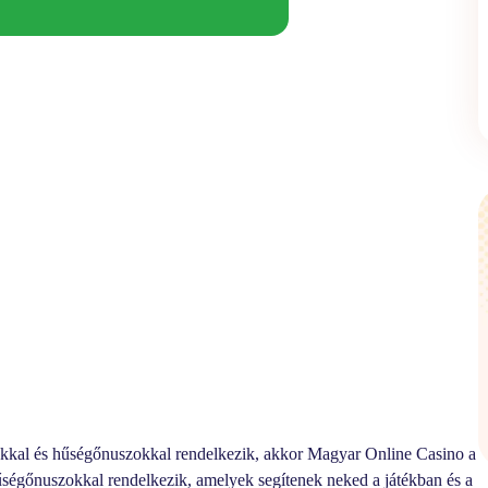
okkal és hűségőnuszokkal rendelkezik, akkor Magyar Online Casino a
űségőnuszokkal rendelkezik, amelyek segítenek neked a játékban és a