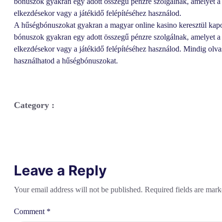
bónuszok gyakran egy adott összegű pénzre szolgálnak, amelyet a k
elkezdésekor vagy a játékidő felépítéséhez használod.
A hűségbónuszokat gyakran a magyar online kasino keresztül kapod
bónuszok gyakran egy adott összegű pénzre szolgálnak, amelyet a k
elkezdésekor vagy a játékidő felépítéséhez használod. Mindig olvas
használhatod a hűségbónuszokat.
Category :
Leave a Reply
Your email address will not be published.
Required fields are mar
Comment
*