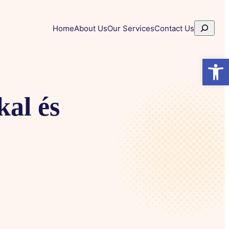
S
Home
About Us
Our Services
Contact Us
e
a
Open
r
c
h
al és