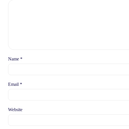
Name
*
Email
*
Website