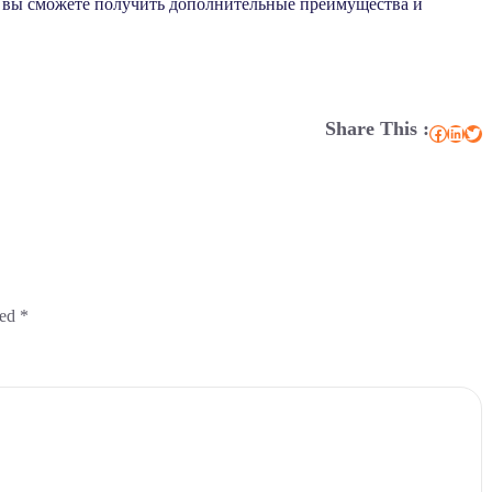
од, вы сможете получить дополнительные преимущества и
Share This :
Facebook
LinkedIn
Twitter
ked
*