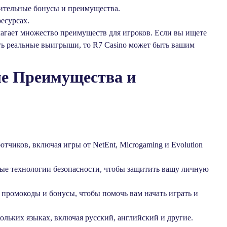
нительные бонусы и преимущества.
есурсах.
длагает множество преимуществ для игроков. Если вы ищете
ть реальные выигрыши, то R7 Casino может быть вашим
е Преимущества и
отчиков, включая игры от NetEnt, Microgaming и Evolution
ные технологии безопасности, чтобы защитить вашу личную
 промокоды и бонусы, чтобы помочь вам начать играть и
ольких языках, включая русский, английский и другие.