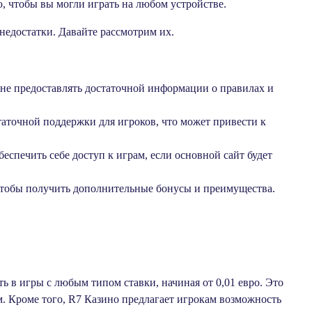
, чтобы вы могли играть на любом устройстве.
 недостатки. Давайте рассмотрим их.
 не предоставлять достаточной информации о правилах и
таточной поддержки для игроков, что может привести к
беспечить себе доступ к играм, если основной сайт будет
, чтобы получить дополнительные бонусы и преимущества.
ь в игры с любым типом ставки, начиная от 0,01 евро. Это
. Кроме того, R7 Казино предлагает игрокам возможность