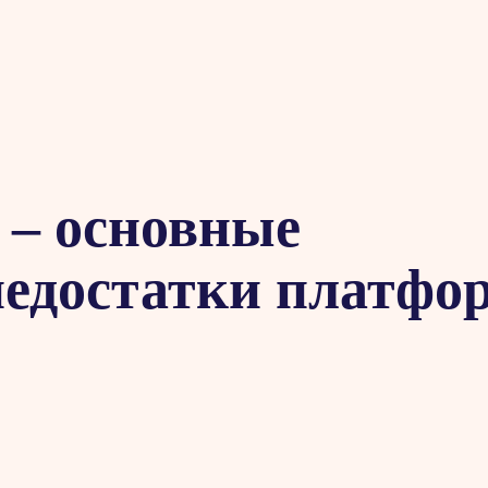
 – основные
недостатки платфо