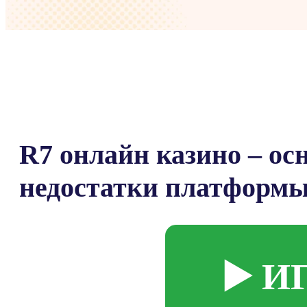
R7 онлайн казино – о
недостатки платформ
▶️ И