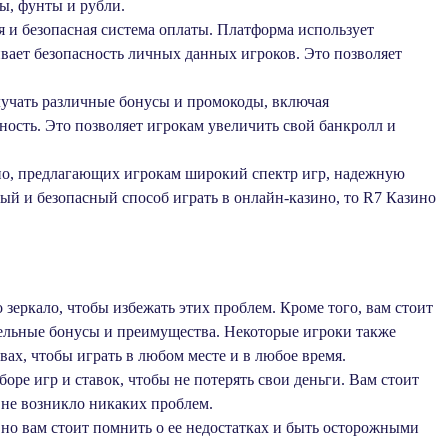
ы, фунты и рубли.
 и безопасная система оплаты. Платформа использует
вает безопасность личных данных игроков. Это позволяет
лучать различные бонусы и промокоды, включая
ность. Это позволяет игрокам увеличить свой банкролл и
ино, предлагающих игрокам широкий спектр игр, надежную
ый и безопасный способ играть в онлайн-казино, то R7 Казино
 зеркало, чтобы избежать этих проблем. Кроме того, вам стоит
тельные бонусы и преимущества. Некоторые игроки также
ах, чтобы играть в любом месте и в любое время.
ре игр и ставок, чтобы не потерять свои деньги. Вам стоит
 не возникло никаких проблем.
, но вам стоит помнить о ее недостатках и быть осторожными