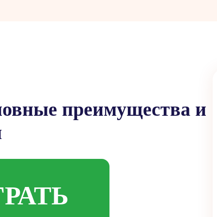
сновные преимущества и
ы
ГРАТЬ