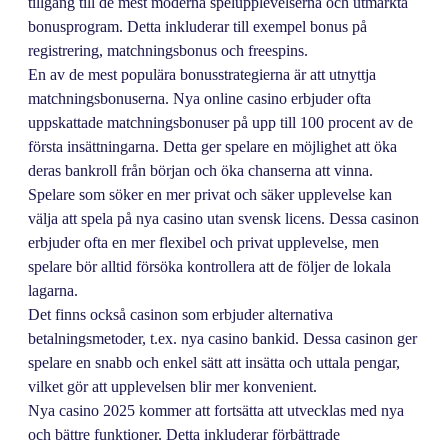
tillgång till de mest moderna spelupplevelserna och utmärkta
bonusprogram. Detta inkluderar till exempel bonus på
registrering, matchningsbonus och freespins.
En av de mest populära bonusstrategierna är att utnyttja
matchningsbonuserna. Nya online casino erbjuder ofta
uppskattade matchningsbonuser på upp till 100 procent av de
första insättningarna. Detta ger spelare en möjlighet att öka
deras bankroll från början och öka chanserna att vinna.
Spelare som söker en mer privat och säker upplevelse kan
välja att spela på nya casino utan svensk licens. Dessa casinon
erbjuder ofta en mer flexibel och privat upplevelse, men
spelare bör alltid försöka kontrollera att de följer de lokala
lagarna.
Det finns också casinon som erbjuder alternativa
betalningsmetoder, t.ex. nya casino bankid. Dessa casinon ger
spelare en snabb och enkel sätt att insätta och uttala pengar,
vilket gör att upplevelsen blir mer konvenient.
Nya casino 2025 kommer att fortsätta att utvecklas med nya
och bättre funktioner. Detta inkluderar förbättrade