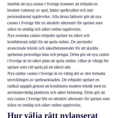
innebär att nya casino i Sverige kommer att erbjuda en
bredare valmeny av spel, bättre spelkvalitet och mer
personaliserad upplevelse. Alla dessa faktorer gör att nya
casino i Sverige blir en attraktiv alternativ för spelare som
söker en smidig och säker online upplevelse.
Nya svenska casino erbjuder spelare en säker och
konfidensial miljö för att spela online. De använder
avancerade teknik och säkerhetsmetoder för att skydda
spelarnas personliga data och pengar. Detta gör att nya casino
i Sverige är en säker plats att spela online, vilket är viktigt för
spelare som vill spela på ett säkert sätt.
Nya online casino i Sverige är en viktig del av den fortsatta
utvecklingen av spelmarknaden. De erbjuder spelare en
radikal uppgift genom att kombinera modern teknik med en
användarvänlig plattform och säker betalning. Detta gör att
nya casino i Sverige blir en attraktiv alternativ för spelare som
söker en smidig och säker online upplevelse.
Hur välja rätt nylanserat