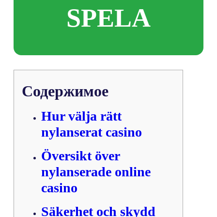
SPELA
Содержимое
Hur välja rätt
nylanserat casino
Översikt över
nylanserade online
casino
Säkerhet och skydd