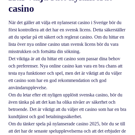
casino
När det gäller att välja ett nylanserat casino i Sverige bör du
först kontrollera att det har en svensk licens. Detta säkerställer
att du spelar på ett säkert och reglerat casino. Om du hittar en
lista över nya online casino utan svensk licens bör du vara
misstrukken och fortsätta din sökning.
Det viktiga är att du hittar ett casino som passar dina behov
och preferenser. Nya online casino kan vara en bra chans att
testa nya funktioner och spel, men det är viktigt att du väljer
ett casino som har en god rekommendation och god
användarupplevelse.
Om du letar efter ett nyligen upplöstt svenska casino, bör du
även tänka på att det kan ha olika nivåer av säkerhet och
betroende. Det är viktigt att du väljer ett casino som har en bra
kundtjänst och god betalningssäkerhet.
Om du tänker spela på nylanserade casino 2025, bör du se till
att det har de senaste spelupplevelserna och att det erbjuder de