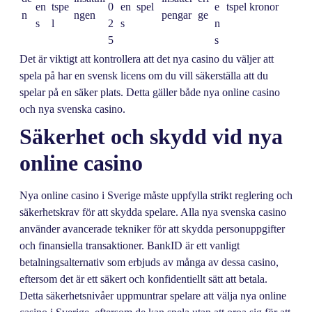
en
tspe
0
en
spel
e
tspel
kronor
n
ngen
pengar
ge
s
l
2
s
n
5
s
Det är viktigt att kontrollera att det nya casino du väljer att
spela på har en svensk licens om du vill säkerställa att du
spelar på en säker plats. Detta gäller både nya online casino
och nya svenska casino.
Säkerhet och skydd vid nya
online casino
Nya online casino i Sverige måste uppfylla strikt reglering och
säkerhetskrav för att skydda spelare. Alla nya svenska casino
använder avancerade tekniker för att skydda personuppgifter
och finansiella transaktioner. BankID är ett vanligt
betalningsalternativ som erbjuds av många av dessa casino,
eftersom det är ett säkert och konfidentiellt sätt att betala.
Detta säkerhetsnivåer uppmuntrar spelare att välja nya online