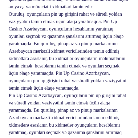
ən yaxşı və müraciətli xidmətləri təmin edir.
Quruluş, oyunçuların pin up girişini rahat və sürətli yoldan
vəziyyətini təmin etmək üçün əlaqə yaratmaqda. Pin Up
Casino Azərbaycan, oyunçuların hesablarını yaratmaq,
oyunları seçmək və qazanma şanslarını artırmaq üçün əlaqə
yaratmaqda. Bu quruluş, pinap az və pinup markalarının
Azərbaycan mərkəzli xidmət vericilərindən təmin edilmiş
xidmətlərə əsaslanır, bu xidmətlər oyunçuların məlumatlarını
təmin etmək, hesablarını təmin etmək və oyunları seçmək
üçün əlaqə yaratmaqda. Pin Up Casino Azərbaycan,
oyunçuların pin up girişini rahat və sürətli yoldan vəziyyətini
təmin etmək üçün əlaqə yaratmaqda.
Pin Up Casino Azərbaycan, oyunçuların pin up girişini rahat
və sürətli yoldan vəziyyətini təmin etmək üçün əlaqə
yaratmaqda. Bu quruluş, pinap az və pinup markalarının
Azərbaycan mərkəzli xidmət vericilərindən təmin edilmiş
xidmətlərə əsaslanır, bu xidmətlər oyunçuların hesablarını
yaratmaq, oyunları seçmək və qazanma şanslarını artırmaq