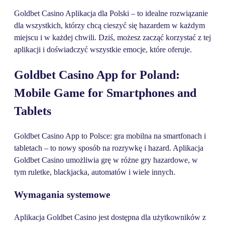
Goldbet Casino Aplikacja dla Polski – to idealne rozwiązanie
dla wszystkich, którzy chcą cieszyć się hazardem w każdym
miejscu i w każdej chwili. Dziś, możesz zacząć korzystać z tej
aplikacji i doświadczyć wszystkie emocje, które oferuje.
Goldbet Casino App for Poland:
Mobile Game for Smartphones and
Tablets
Goldbet Casino App to Polsce: gra mobilna na smartfonach i
tabletach – to nowy sposób na rozrywkę i hazard. Aplikacja
Goldbet Casino umożliwia grę w różne gry hazardowe, w
tym ruletke, blackjacka, automatów i wiele innych.
Wymagania systemowe
Aplikacja Goldbet Casino jest dostępna dla użytkowników z