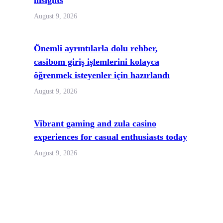
August 9, 2026
Önemli ayrıntılarla dolu rehber,
casibom giriş işlemlerini kolayca
öğrenmek isteyenler için hazırlandı
August 9, 2026
Vibrant gaming and zula casino
experiences for casual enthusiasts today
August 9, 2026