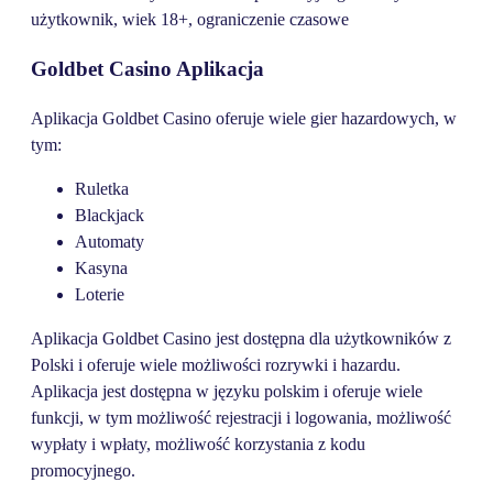
użytkownik, wiek 18+, ograniczenie czasowe
Goldbet Casino Aplikacja
Aplikacja Goldbet Casino oferuje wiele gier hazardowych, w
tym:
Ruletka
Blackjack
Automaty
Kasyna
Loterie
Aplikacja Goldbet Casino jest dostępna dla użytkowników z
Polski i oferuje wiele możliwości rozrywki i hazardu.
Aplikacja jest dostępna w języku polskim i oferuje wiele
funkcji, w tym możliwość rejestracji i logowania, możliwość
wypłaty i wpłaty, możliwość korzystania z kodu
promocyjnego.