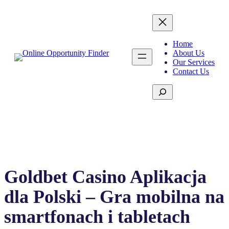
Home
About Us
Our Services
Contact Us
S
e
a
r
c
h
Goldbet Casino Aplikacja
dla Polski – Gra mobilna na
smartfonach i tabletach