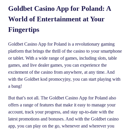
Goldbet Casino App for Poland: A
World of Entertainment at Your
Fingertips
Goldbet Casino App for Poland is a revolutionary gaming
platform that brings the thrill of the casino to your smartphone
or tablet. With a wide range of games, including slots, table
games, and live dealer games, you can experience the
excitement of the casino from anywhere, at any time. And
with the Goldbet kod promocyjny, you can start playing with
a bang!
But that’s not all. The Goldbet Casino App for Poland also
offers a range of features that make it easy to manage your
account, track your progress, and stay up-to-date with the
latest promotions and bonuses. And with the Goldbet casino
app, you can play on the go, whenever and wherever you