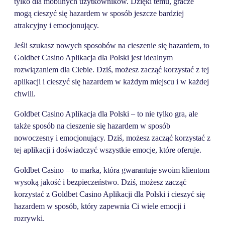
tylko dla mobilnych użytkowników. Dzięki temu, gracze
mogą cieszyć się hazardem w sposób jeszcze bardziej
atrakcyjny i emocjonujący.
Jeśli szukasz nowych sposobów na cieszenie się hazardem, to
Goldbet Casino Aplikacja dla Polski jest idealnym
rozwiązaniem dla Ciebie. Dziś, możesz zacząć korzystać z tej
aplikacji i cieszyć się hazardem w każdym miejscu i w każdej
chwili.
Goldbet Casino Aplikacja dla Polski – to nie tylko gra, ale
także sposób na cieszenie się hazardem w sposób
nowoczesny i emocjonujący. Dziś, możesz zacząć korzystać z
tej aplikacji i doświadczyć wszystkie emocje, które oferuje.
Goldbet Casino – to marka, która gwarantuje swoim klientom
wysoką jakość i bezpieczeństwo. Dziś, możesz zacząć
korzystać z Goldbet Casino Aplikacji dla Polski i cieszyć się
hazardem w sposób, który zapewnia Ci wiele emocji i
rozrywki.