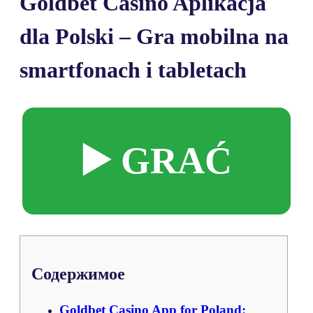
Goldbet Casino Aplikacja
dla Polski – Gra mobilna na
smartfonach i tabletach
▶️ GRAĆ
Содержимое
Goldbet Casino App for Poland: