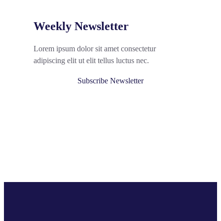
Weekly Newsletter
Lorem ipsum dolor sit amet consectetur
adipiscing elit ut elit tellus luctus nec.
Subscribe Newsletter