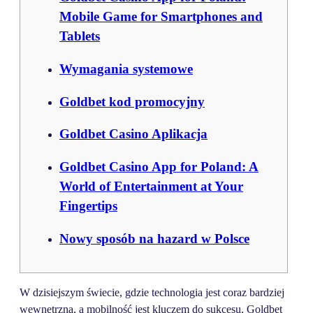
Mobile Game for Smartphones and
Tablets
Wymagania systemowe
Goldbet kod promocyjny
Goldbet Casino Aplikacja
Goldbet Casino App for Poland: A
World of Entertainment at Your
Fingertips
Nowy sposób na hazard w Polsce
W dzisiejszym świecie, gdzie technologia jest coraz bardziej
wewnętrzna, a mobilność jest kluczem do sukcesu, Goldbet