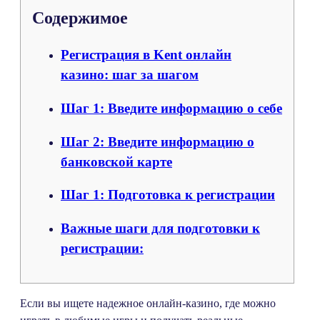
Содержимое
Регистрация в Kent онлайн
казино: шаг за шагом
Шаг 1: Введите информацию о себе
Шаг 2: Введите информацию о
банковской карте
Шаг 1: Подготовка к регистрации
Важные шаги для подготовки к
регистрации:
Если вы ищете надежное онлайн-казино, где можно