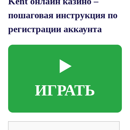
Kent онлайн казино –
пошаговая инструкция по
регистрации аккаунта
▶️
ИГРАТЬ