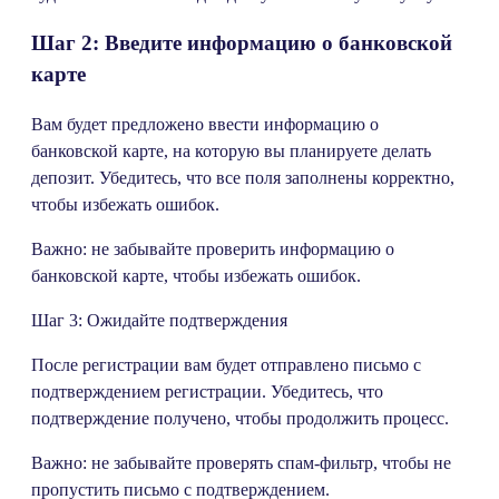
Шаг 2: Введите информацию о банковской
карте
Вам будет предложено ввести информацию о
банковской карте, на которую вы планируете делать
депозит. Убедитесь, что все поля заполнены корректно,
чтобы избежать ошибок.
Важно: не забывайте проверить информацию о
банковской карте, чтобы избежать ошибок.
Шаг 3: Ожидайте подтверждения
После регистрации вам будет отправлено письмо с
подтверждением регистрации. Убедитесь, что
подтверждение получено, чтобы продолжить процесс.
Важно: не забывайте проверять спам-фильтр, чтобы не
пропустить письмо с подтверждением.