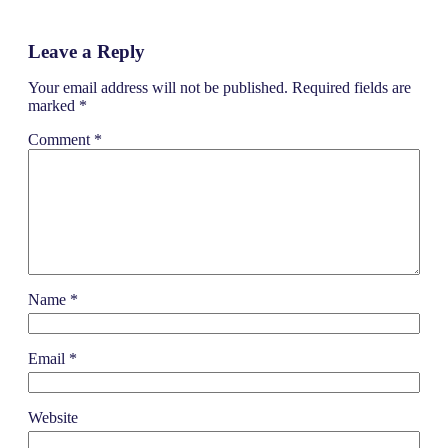
Leave a Reply
Your email address will not be published.
Required fields are
marked
*
Comment
*
Name
*
Email
*
Website