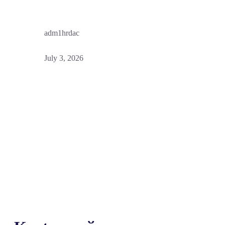
adm1hrdac
July 3, 2026