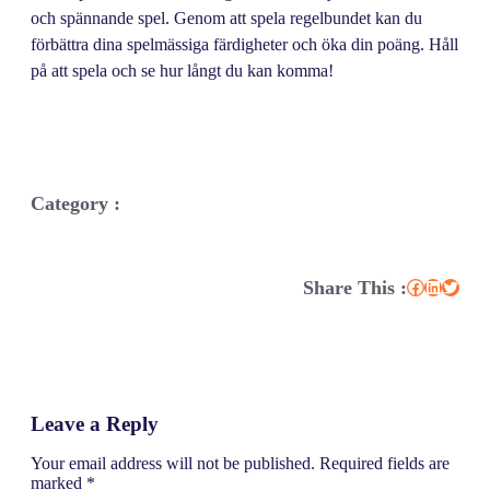
och spännande spel. Genom att spela regelbundet kan du
förbättra dina spelmässiga färdigheter och öka din poäng. Håll
på att spela och se hur långt du kan komma!
Category :
Share This :
Facebook
LinkedIn
Twitter
Leave a Reply
Your email address will not be published.
Required fields are
marked
*