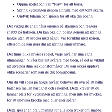
Öppna spelet och välj “Play” för att börja.
Spring kycklingen genom att rulla med ditt tomt skärm.
Undvik bilarna och spåren för att öka din poäng.
Det viktigaste är att hålla ögonen på skärmen och reagera
snabbt på trafiken. Du kan öka din poäng genom att springa
längre utan att krocka med något. Var försiktig med spåren,
eftersom de kan göra dig att springa långsammare.
Det finns olika nivåer i spelet, varje nivå har sina egna
utmaningar. Nivåer blir allt svårare med tiden, så det är viktigt
att utveckla dina reaktionsförmågor. Du kan också uppleva
olika scenarier som kan ge dig bonuspoäng.
Om du vill spela på högre nivåer, behöver du öva på att hålla
balansen mellan hastighet och säkerhet. Detta kräver att du
lämnar plats för kycklingen att springa, men inte för mycket,
för att undvika krocka med bilar eller spåren.
Detta spel är en bra utmaning för alla som tycker om snabba