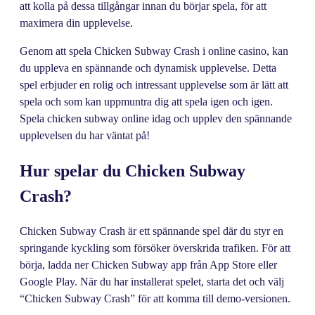
att kolla på dessa tillgångar innan du börjar spela, för att
maximera din upplevelse.
Genom att spela Chicken Subway Crash i online casino, kan
du uppleva en spännande och dynamisk upplevelse. Detta
spel erbjuder en rolig och intressant upplevelse som är lätt att
spela och som kan uppmuntra dig att spela igen och igen.
Spela chicken subway online idag och upplev den spännande
upplevelsen du har väntat på!
Hur spelar du Chicken Subway
Crash?
Chicken Subway Crash är ett spännande spel där du styr en
springande kyckling som försöker överskrida trafiken. För att
börja, ladda ner Chicken Subway app från App Store eller
Google Play. När du har installerat spelet, starta det och välj
“Chicken Subway Crash” för att komma till demo-versionen.