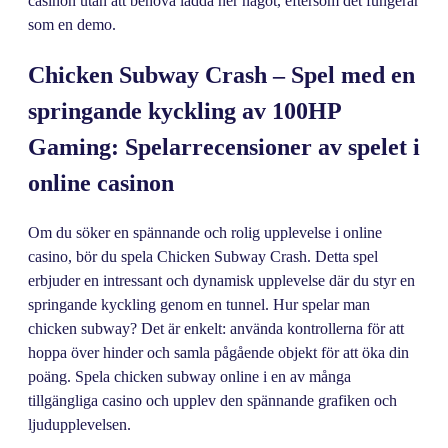
casinon utan att behöva ladda ner något, eftersom det fungerar
som en demo.
Chicken Subway Crash – Spel med en
springande kyckling av 100HP
Gaming: Spelarrecensioner av spelet i
online casinon
Om du söker en spännande och rolig upplevelse i online
casino, bör du spela Chicken Subway Crash. Detta spel
erbjuder en intressant och dynamisk upplevelse där du styr en
springande kyckling genom en tunnel. Hur spelar man
chicken subway? Det är enkelt: använda kontrollerna för att
hoppa över hinder och samla pågående objekt för att öka din
poäng. Spela chicken subway online i en av många
tillgängliga casino och upplev den spännande grafiken och
ljudupplevelsen.