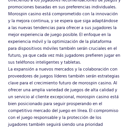
ofreciendo a los jugadores recomendaciones de juegos y
promociones basadas en sus preferencias individuales.
Morospin casino está comprometido con la innovación
y la mejora continua, y se espera que siga adaptándose
a las nuevas tendencias para ofrecer a sus jugadores la
mejor experiencia de juego posible. El enfoque en la
experiencia móvil y la optimización de la plataforma
para dispositivos móviles también serán cruciales en el
futuro, ya que cada vez más jugadores prefieren jugar en
sus teléfonos inteligentes y tabletas.
La expansión a nuevos mercados y la colaboración con
proveedores de juegos líderes también serán estrategias
clave para el crecimiento futuro de morospin casino. Al
ofrecer una amplia variedad de juegos de alta calidad y
un servicio al cliente excepcional, morospin casino está
bien posicionado para seguir prosperando en el
competitivo mercado del juego en línea. El compromiso
con el juego responsable y la protección de los
jugadores también seguirá siendo una prioridad