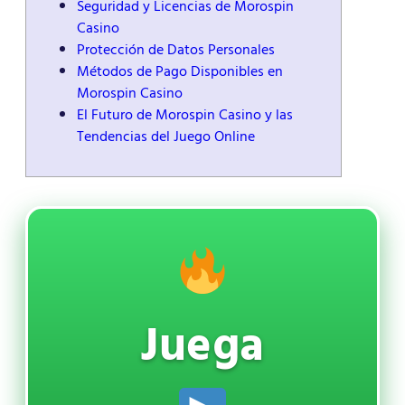
Seguridad y Licencias de Morospin
Casino
Protección de Datos Personales
Métodos de Pago Disponibles en
Morospin Casino
El Futuro de Morospin Casino y las
Tendencias del Juego Online
Juega