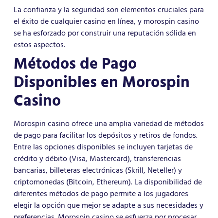
La confianza y la seguridad son elementos cruciales para
el éxito de cualquier casino en línea, y morospin casino
se ha esforzado por construir una reputación sólida en
estos aspectos.
Métodos de Pago
Disponibles en Morospin
Casino
Morospin casino ofrece una amplia variedad de métodos
de pago para facilitar los depósitos y retiros de fondos.
Entre las opciones disponibles se incluyen tarjetas de
crédito y débito (Visa, Mastercard), transferencias
bancarias, billeteras electrónicas (Skrill, Neteller) y
criptomonedas (Bitcoin, Ethereum). La disponibilidad de
diferentes métodos de pago permite a los jugadores
elegir la opción que mejor se adapte a sus necesidades y
preferencias. Morospin casino se esfuerza por procesar