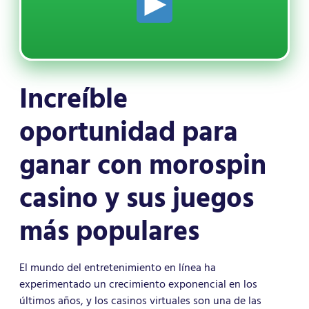
Increíble
oportunidad para
ganar con morospin
casino y sus juegos
más populares
El mundo del entretenimiento en línea ha
experimentado un crecimiento exponencial en los
últimos años, y los casinos virtuales son una de las