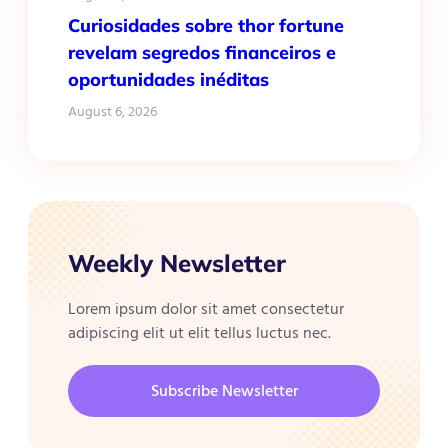
Curiosidades sobre thor fortune
revelam segredos financeiros e
oportunidades inéditas
August 6, 2026
Weekly Newsletter
Lorem ipsum dolor sit amet consectetur
adipiscing elit ut elit tellus luctus nec.
Subscribe Newsletter