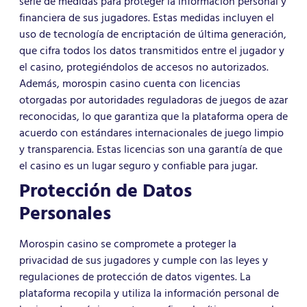
serie de medidas para proteger la información personal y
financiera de sus jugadores. Estas medidas incluyen el
uso de tecnología de encriptación de última generación,
que cifra todos los datos transmitidos entre el jugador y
el casino, protegiéndolos de accesos no autorizados.
Además, morospin casino cuenta con licencias
otorgadas por autoridades reguladoras de juegos de azar
reconocidas, lo que garantiza que la plataforma opera de
acuerdo con estándares internacionales de juego limpio
y transparencia. Estas licencias son una garantía de que
el casino es un lugar seguro y confiable para jugar.
Protección de Datos
Personales
Morospin casino se compromete a proteger la
privacidad de sus jugadores y cumple con las leyes y
regulaciones de protección de datos vigentes. La
plataforma recopila y utiliza la información personal de