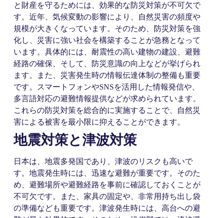
と財産を守るためには、効果的な防災対策が不可欠で
す。近年、気候変動の影響により、自然災害の頻度や
規模が大きくなっています。そのため、防災対策を強
化し、災害に強い社会を構築することが急務となって
います。具体的には、耐震性の高い建物の建設、避難
経路の確保、そして、防災意識の向上などが挙げられ
ます。また、災害発生時の情報伝達体制の整備も重要
です。スマートフォンやSNSを活用した情報発信や、
多言語対応の避難情報提供などが求められています。
これらの防災対策を総合的に実施することで、自然災
害による被害を最小限に抑えることができます。
地震対策と津波対策
日本は、地震多発国であり、津波のリスクも高いで
す。地震発生時には、迅速な避難が重要です。そのた
め、避難場所や避難経路を事前に確認しておくことが
不可欠です。また、家具の固定や、非常用持ち出し袋
の準備なども重要です。津波発生時には、高台への避