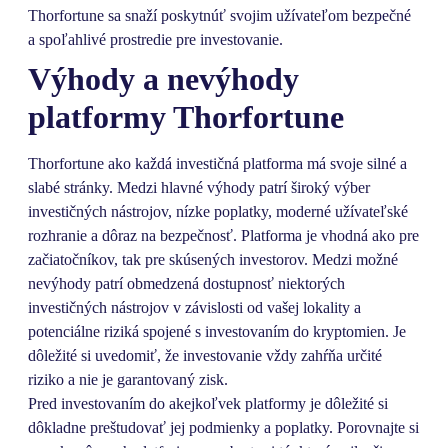
Thorfortune sa snaží poskytnúť svojim užívateľom bezpečné
a spoľahlivé prostredie pre investovanie.
Výhody a nevýhody
platformy Thorfortune
Thorfortune ako každá investičná platforma má svoje silné a
slabé stránky. Medzi hlavné výhody patrí široký výber
investičných nástrojov, nízke poplatky, moderné užívateľské
rozhranie a dôraz na bezpečnosť. Platforma je vhodná ako pre
začiatočníkov, tak pre skúsených investorov. Medzi možné
nevýhody patrí obmedzená dostupnosť niektorých
investičných nástrojov v závislosti od vašej lokality a
potenciálne riziká spojené s investovaním do kryptomien. Je
dôležité si uvedomiť, že investovanie vždy zahŕňa určité
riziko a nie je garantovaný zisk.
Pred investovaním do akejkoľvek platformy je dôležité si
dôkladne preštudovať jej podmienky a poplatky. Porovnajte si