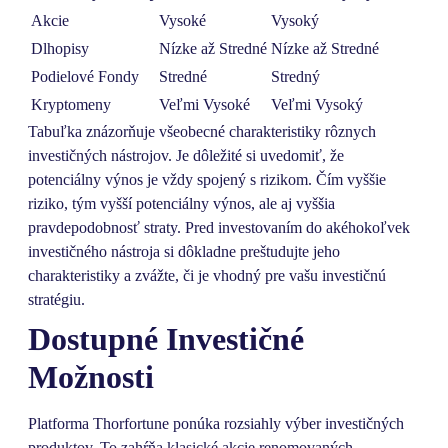
Akcie
Vysoké
Vysoký
Dlhopisy
Nízke až Stredné
Nízke až Stredné
Podielové Fondy
Stredné
Stredný
Kryptomeny
Veľmi Vysoké
Veľmi Vysoký
Tabuľka znázorňuje všeobecné charakteristiky rôznych
investičných nástrojov. Je dôležité si uvedomiť, že
potenciálny výnos je vždy spojený s rizikom. Čím vyššie
riziko, tým vyšší potenciálny výnos, ale aj vyššia
pravdepodobnosť straty. Pred investovaním do akéhokoľvek
investičného nástroja si dôkladne preštudujte jeho
charakteristiky a zvážte, či je vhodný pre vašu investičnú
stratégiu.
Dostupné Investičné
Možnosti
Platforma Thorfortune ponúka rozsiahly výber investičných
produktov. To zahŕňa klasické akcie renomovaných