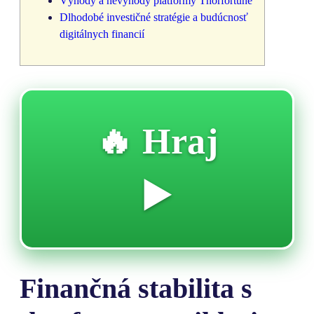
Výhody a nevýhody platformy Thorfortune
Dlhodobé investičné stratégie a budúcnosť
digitálnych financií
🔥 Hraj
▶️
Finančná stabilita s