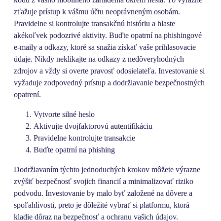
zťažuje prístup k vášmu účtu neoprávneným osobám.
Pravidelne si kontrolujte transakčnú históriu a hlaste
akékoľvek podozrivé aktivity. Buďte opatrní na phishingové
e-maily a odkazy, ktoré sa snažia získať vaše prihlasovacie
údaje. Nikdy neklikajte na odkazy z nedôveryhodných
zdrojov a vždy si overte pravosť odosielateľa. Investovanie si
vyžaduje zodpovedný prístup a dodržiavanie bezpečnostných
opatrení.
Vytvorte silné heslo
Aktivujte dvojfaktorovú autentifikáciu
Pravidelne kontrolujte transakcie
Buďte opatrní na phishing
Dodržiavaním týchto jednoduchých krokov môžete výrazne
zvýšiť bezpečnosť svojich financií a minimalizovať riziko
podvodu. Investovanie by malo byť založené na dôvere a
spoľahlivosti, preto je dôležité vybrať si platformu, ktorá
kladie dôraz na bezpečnosť a ochranu vašich údajov.