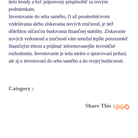
tieto trendy a byť pripravený prispôsobiť sa novým
podmienkam.
Investovanie do seba samého, či už prostredníctvom
vzdelávania alebo získavania nových zručností, je tiež
dôležitou súčasťou budovania finančnej stability. Získavanie
nových vedomostí a zručností vám umožní lepšie porozumieť
finančným trhom a prijímať informovanejšie investičné
rozhodnutia. Investovanie je teda nielen o spravovaní peňazí,
ale aj o investovaní do seba samého a do svojej budúcnosti.
Category :
Share This :
Facebook
LinkedIn
Twitter