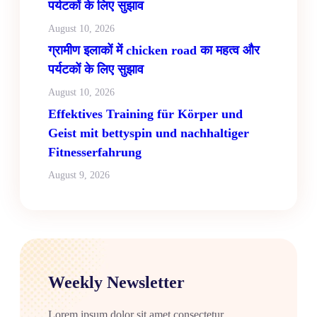
पर्यटकों के लिए सुझाव
August 10, 2026
ग्रामीण इलाकों में chicken road का महत्व और
पर्यटकों के लिए सुझाव
August 10, 2026
Effektives Training für Körper und
Geist mit bettyspin und nachhaltiger
Fitnesserfahrung
August 9, 2026
Weekly Newsletter
Lorem ipsum dolor sit amet consectetur