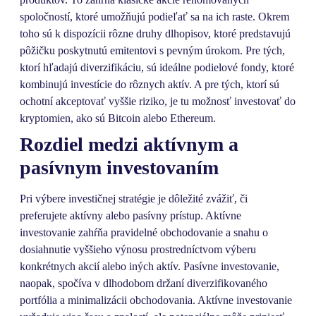
spoločností, ktoré umožňujú podieľať sa na ich raste. Okrem
toho sú k dispozícii rôzne druhy dlhopisov, ktoré predstavujú
pôžičku poskytnutú emitentovi s pevným úrokom. Pre tých,
ktorí hľadajú diverzifikáciu, sú ideálne podielové fondy, ktoré
kombinujú investície do rôznych aktív. A pre tých, ktorí sú
ochotní akceptovať vyššie riziko, je tu možnosť investovať do
kryptomien, ako sú Bitcoin alebo Ethereum.
Rozdiel medzi aktívnym a
pasívnym investovaním
Pri výbere investičnej stratégie je dôležité zvážiť, či
preferujete aktívny alebo pasívny prístup. Aktívne
investovanie zahŕňa pravidelné obchodovanie a snahu o
dosiahnutie vyššieho výnosu prostredníctvom výberu
konkrétnych akcií alebo iných aktív. Pasívne investovanie,
naopak, spočíva v dlhodobom držaní diverzifikovaného
portfólia a minimalizácii obchodovania. Aktívne investovanie