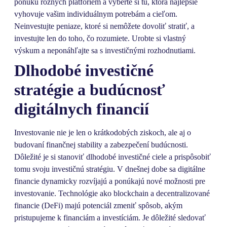
ponuku rôznych platforiem a vyberte si tú, ktorá najlepšie
vyhovuje vašim individuálnym potrebám a cieľom.
Neinvestujte peniaze, ktoré si nemôžete dovoliť stratiť, a
investujte len do toho, čo rozumiete. Urobte si vlastný
výskum a neponáhľajte sa s investičnými rozhodnutiami.
Dlhodobé investičné
stratégie a budúcnosť
digitálnych financií
Investovanie nie je len o krátkodobých ziskoch, ale aj o
budovaní finančnej stability a zabezpečení budúcnosti.
Dôležité je si stanoviť dlhodobé investičné ciele a prispôsobiť
tomu svoju investičnú stratégiu. V dnešnej dobe sa digitálne
financie dynamicky rozvíjajú a ponúkajú nové možnosti pre
investovanie. Technológie ako blockchain a decentralizované
financie (DeFi) majú potenciál zmeniť spôsob, akým
pristupujeme k financiám a investíciám. Je dôležité sledovať