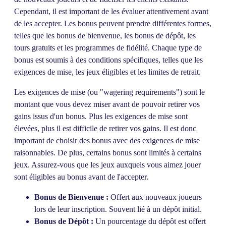
Cependant, il est important de les évaluer attentivement avant
de les accepter. Les bonus peuvent prendre différentes formes,
telles que les bonus de bienvenue, les bonus de dépôt, les
tours gratuits et les programmes de fidélité. Chaque type de
bonus est soumis à des conditions spécifiques, telles que les
exigences de mise, les jeux éligibles et les limites de retrait.
Les exigences de mise (ou "wagering requirements") sont le
montant que vous devez miser avant de pouvoir retirer vos
gains issus d'un bonus. Plus les exigences de mise sont
élevées, plus il est difficile de retirer vos gains. Il est donc
important de choisir des bonus avec des exigences de mise
raisonnables. De plus, certains bonus sont limités à certains
jeux. Assurez-vous que les jeux auxquels vous aimez jouer
sont éligibles au bonus avant de l'accepter.
Bonus de Bienvenue :
Offert aux nouveaux joueurs
lors de leur inscription. Souvent lié à un dépôt initial.
Bonus de Dépôt :
Un pourcentage du dépôt est offert