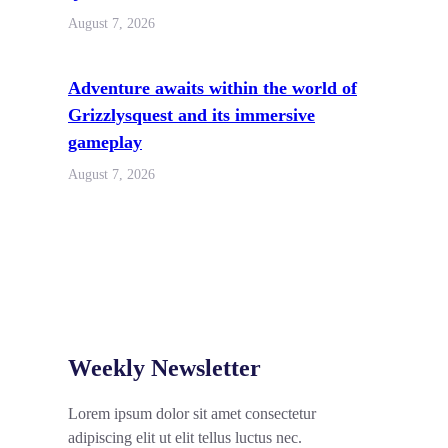
August 7, 2026
Adventure awaits within the world of
Grizzlysquest and its immersive
gameplay
August 7, 2026
Weekly Newsletter
Lorem ipsum dolor sit amet consectetur
adipiscing elit ut elit tellus luctus nec.