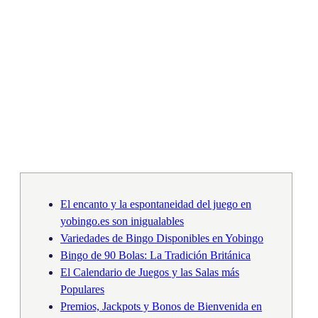
El encanto y la espontaneidad del juego en
yobingo.es son inigualables
Variedades de Bingo Disponibles en Yobingo
Bingo de 90 Bolas: La Tradición Británica
El Calendario de Juegos y las Salas más
Populares
Premios, Jackpots y Bonos de Bienvenida en