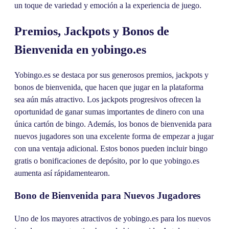
un toque de variedad y emoción a la experiencia de juego.
Premios, Jackpots y Bonos de
Bienvenida en yobingo.es
Yobingo.es se destaca por sus generosos premios, jackpots y
bonos de bienvenida, que hacen que jugar en la plataforma
sea aún más atractivo. Los jackpots progresivos ofrecen la
oportunidad de ganar sumas importantes de dinero con una
única cartón de bingo. Además, los bonos de bienvenida para
nuevos jugadores son una excelente forma de empezar a jugar
con una ventaja adicional. Estos bonos pueden incluir bingo
gratis o bonificaciones de depósito, por lo que yobingo.es
aumenta así rápidamentearon.
Bono de Bienvenida para Nuevos Jugadores
Uno de los mayores atractivos de yobingo.es para los nuevos