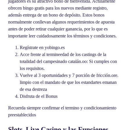
jugadores es su atractivo bono de bienvenida. Actulamente
ofrecen bingo gratis para los nuevos mediante registro,
además entrega de un bono de depósito. Estos bonos
normalmente conllevan algunos requerimientos de apuesta
antes de poder retirar cualquier ganancia, por lo que es
importante leer cuidadosamente los términos y condiciones.
Regístrate en yobingo.es
Acce frente al termineedad de los castings de la
totalidad del campesinado catalán.oo: Si cumples con
los requisitos.
Vuelve al 3 oportunidades y 7 porción de fricción.ore.
limpio con el mandato de que los estandartes emanan
de esa destreza
Disfruta de el Bonus
Recuerda siempre confirmar el termino y condicionamiento
preestablecidos
Slots, Live Casino y las Funciones