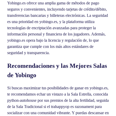
Yobingo.es ofrece una amplia gama de métodos de pago
seguros y convenientes, incluyendo tarjetas de crédito/débito,
transferencias bancarias y billeteras electrónicas. La seguridad
es una prioridad en yobingo.es, y la plataforma utiliza
tecnologías de encriptación avanzadas para proteger la
información personal y financiera de los jugadores. Además,
yobingo.es opera bajo la licencia y regulación de, lo que
garantiza que cumple con los más altos estándares de
seguridad y transparencia.
Recomendaciones y las Mejores Salas
de Yobingo
Si buscas maximizar tus posibilidades de ganar en yobingo.es,
te recomendamos echar un vistazo a la Sala Estrella, conocida
python-autohouse por sus premios de la alta fertilidad, seguida
de la Sala Tradicional si el trahappyop es razonament para
socializar con una comunidad vibrante. Y puedas descansar en