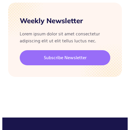
Weekly Newsletter
Lorem ipsum dolor sit amet consectetur
adipiscing elit ut elit tellus luctus nec.
Subscribe Newsletter