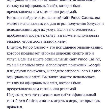
ссылку на официальный сайт, которая была
предоставлена вам казино или рекламой.
Когда вы найдете официальный сайт Pinco Casino, вы
можете использовать его для игры, получения бонусов и
использования других услуг. Если вы столкнетесь с
проблемами доступа к сайту, вы можете использовать
зеркало, чтобы доступаться к нему.
В целом, Pinco Casino – это популярное онлайн-казино,
которое предлагает игрокам широкий спектр игр и
услуг. Если вы ищете официальный сайт Pinco Casino,
то вы на правом пути. Используйте поисковик Google
или другой поисковик, и введите запрос “Pinco Casino
официальный сайт”. Вы также можете использовать
ссылку на официальный сайт, которая была
предоставлена вам казино или рекламой.
Надеемся, что это поможет вам найти официальный
сайт Pinco Casino и начать играть в игры, которые вам
нравятся.