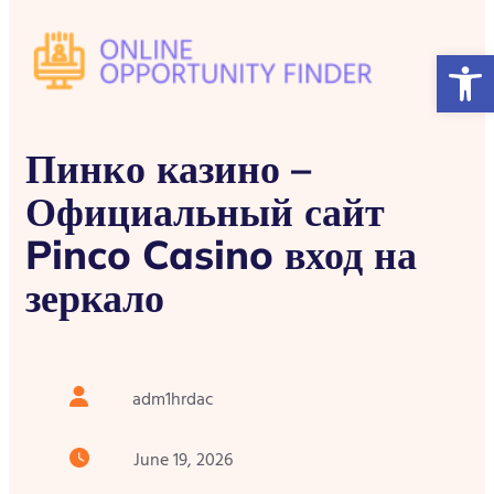
Open
Пинко казино –
Официальный сайт
Pinco Casino вход на
зеркало
adm1hrdac
June 19, 2026