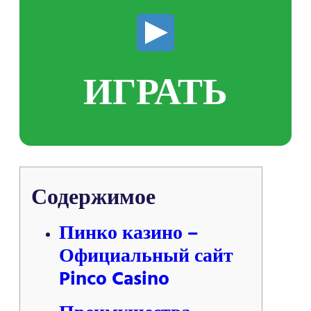
ИГРАТЬ
Содержимое
Пинко казино –
Официальный сайт
Pinco Casino