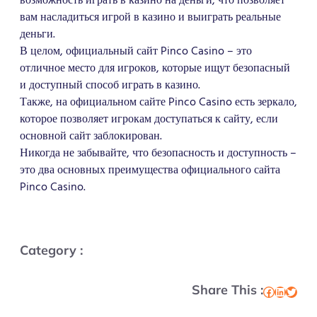
возможность играть в казино на деньги, что позволяет
вам насладиться игрой в казино и выиграть реальные
деньги.
В целом, официальный сайт Pinco Casino – это
отличное место для игроков, которые ищут безопасный
и доступный способ играть в казино.
Также, на официальном сайте Pinco Casino есть зеркало,
которое позволяет игрокам доступаться к сайту, если
основной сайт заблокирован.
Никогда не забывайте, что безопасность и доступность –
это два основных преимущества официального сайта
Pinco Casino.
Category :
Share This :
Facebook
LinkedIn
Twitter