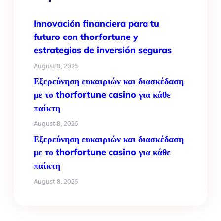
Innovación financiera para tu
futuro con thorfortune y
estrategias de inversión seguras
August 8, 2026
Εξερεύνηση ευκαιριών και διασκέδαση
με το thorfortune casino για κάθε
παίκτη
August 8, 2026
Εξερεύνηση ευκαιριών και διασκέδαση
με το thorfortune casino για κάθε
παίκτη
August 8, 2026