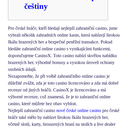
češtiny
Pro české hráče, kteří hledají nejlepší zahraniční casino, jsme
vybrali několik zahradních online kasin, která nabízejí širokou
škálu hrazených her a bezpečné peněžní transakce. Pokud
hledáte zahraniční online casino s vynikajícími funkcemi,
doporučujeme CasinoX. Toto casino nabízí skvělou nabídku
hrazených her, výhodné bonusy a vysokou úroveň ochrany
osobních údajů.
Nezapomeňte, že při volbě zahraničního online casino je
důležité zvážit, zda je toto casino licencováno a zda má dobré
recenze od jiných hráčů. CasinoX je licencováno a má
výborné recenze, což znamená, že je to zahraniční online
casino, které můžete bez obav vybírat.
Nejlepší zahraniční casino
nové české online casino
pro české
hráče také mělo by nabízet širokou škálu hrazených her,
včetně slotů, karty, hrouzených hraní na stolích a live dealer