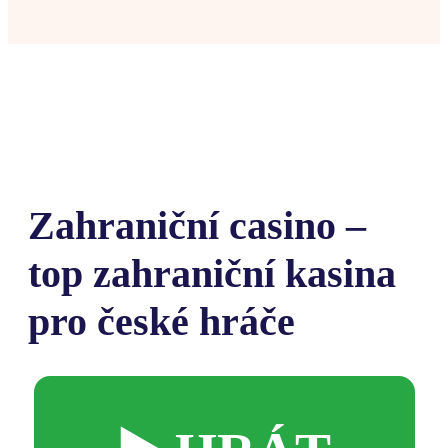
Zahraniční casino –
top zahraniční kasina
pro české hráče