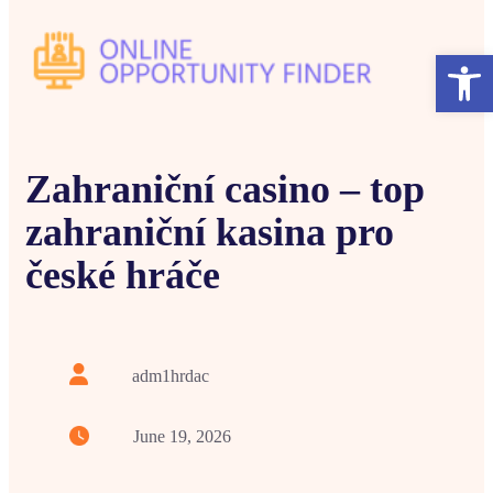
Open
Zahraniční casino – top
zahraniční kasina pro
české hráče
adm1hrdac
June 19, 2026